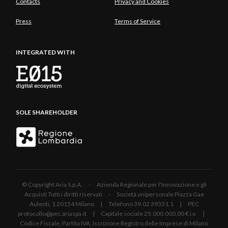
Contacts
Privacy and Cookies
Press
Terms of Service
INTEGRATED WITH
SOLE SHAREHOLDER
© Copyright Aria S.p.A. - Azienda Regionale per l'Innovazione e gli
Acquisti Tutti i diritti riservati - Società unipersonale Piazza Gae
Aulenti, 1 20154 Milano | Telefono 39.02 39331.1 | PEC
protocollo@pec.ariaspa.it | Capitale sociale 25.000.000,00 € i.v. |
Codice Fiscale, Partita IVA, Iscrizione Registro delle Imprese di Milano