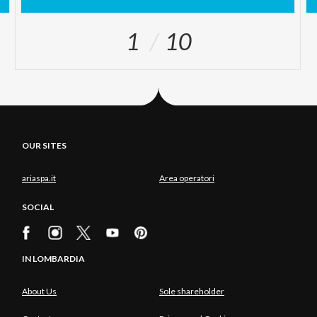
1
10
OUR SITES
ariaspa.it
Area operatori
SOCIAL
IN LOMBARDIA
About Us
Sole shareholder