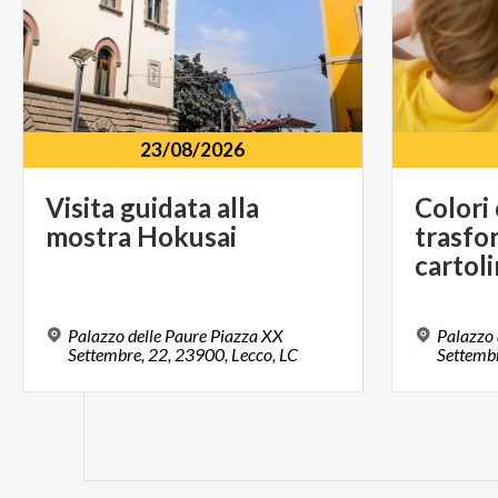
23/08/2026
Visita
guidata
alla
Colori 
mostra
Hokusai
trasfo
cartol
Palazzo delle Paure Piazza XX
Palazzo 
Settembre, 22, 23900, Lecco, LC
Settembr