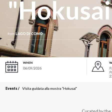
"Hokusai
from
LAGO DI COMO
WHEN
W
06/09/2026
P
P
2
Events
Visita guidata alla mostra "Hokusai"
Breadcrumb
Curated by the 