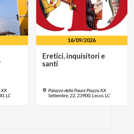
16/09/2026
a
Eretici,
inquisitori
e
"
santi
a XX
Palazzo delle Paure Piazza XX
00, LC
Settembre, 22, 23900, Lecco, LC