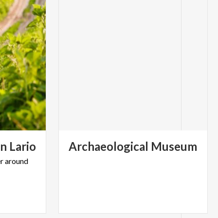
n
Lario
Archaeological
Museum
r
around