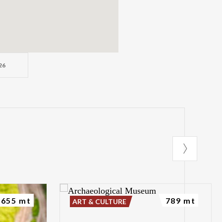
26
655 mt
789 mt
ART & CULTURE