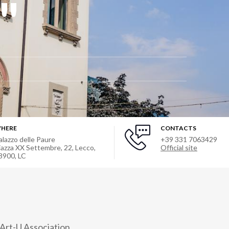
"
HERE
CONTACTS
alazzo delle Paure
+39 331 7063429
iazza XX Settembre, 22, Lecco,
Official site
3900, LC
Art-U Association.