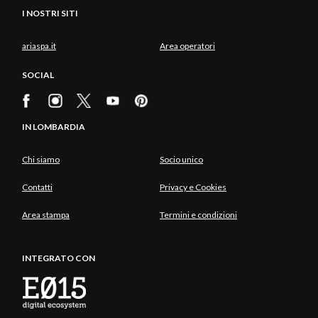
I NOSTRI SITI
ariaspa.it
Area operatori
SOCIAL
IN LOMBARDIA
Chi siamo
Socio unico
Contatti
Privacy e Cookies
Area stampa
Termini e condizioni
INTEGRATO CON