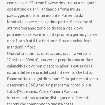
pane
centrale dell’ Oltrepò Pavese dove natura e vigneti
coesistono da anni, andando a formare un
paesaggio molto interessante. Partendo da
Montalto pavese, nella prima parte di percorso si
attraverseranno zono coltivate a vite, dove
potremo osservare le piante pronte a germogliare e
dare i loro frutti tra fioriture di rucola selvatica e
mandorli in fiore.
Una volta superata questa zona si salirà verso la
“Costa del Vento”, una vera e propria zona arida e
calanchiva dove non crescono alberi a causa della
natura del terreno e del costante vento che tutto
l’anno soffia da ogni direzione. E’ da qui che potremo
osservare a 360 gradi un panorama incredibile su
tutto l’Appennino, Alpi e Pianura Padana.
Interessante sarà anche distinguere i differenti
terreni che compongono questa costa