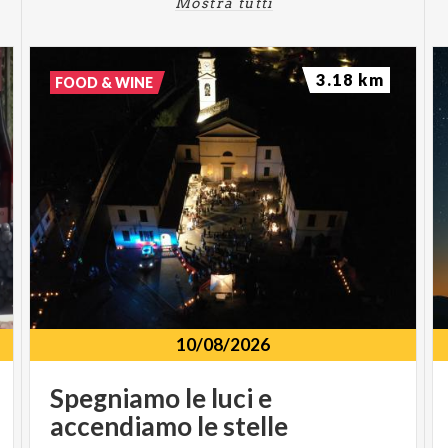
Mostra tutti
3.18 km
FOOD & WINE
10/08/2026
Spegniamo
le
luci
e
accendiamo
le
stelle