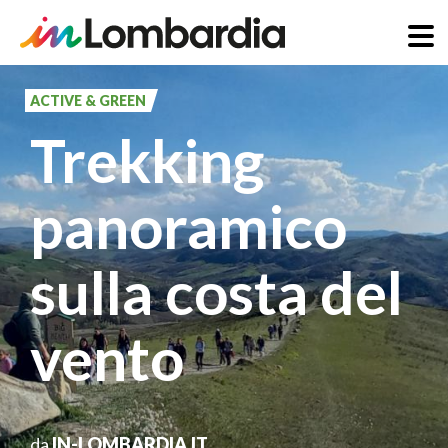
Salta
al
ACTIVE & GREEN
contenuto
Trekking
principale
panoramico
sulla costa del
vento
da
IN-LOMBARDIA.IT