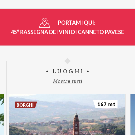
unica, immersi nella bellezza del paesaggio pavese e
nell'eccellenza dei suoi vini. La 45ª Rassegna dei Vini
di Canneto Pavese vi aspetta per un Luglio
PORTAMI QUI:
indimenticabile!
45° RASSEGNA DEI VINI DI CANNETO PAVESE
Per info: prolococannetopavese.pv@gmail.com
LUOGHI
Mostra tutti
167 mt
BORGHI