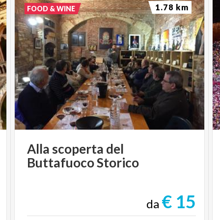
1.78 km
FOOD & WINE
Alla
scoperta
del
Buttafuoco
Storico
€ 15
da