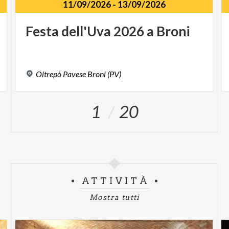
11/09/2026
-
13/09/2026
Festa
dell'Uva
2026
a
Broni
Oltrepò
Pavese
Broni
(PV)
1
20
ATTIVITÀ
Mostra tutti