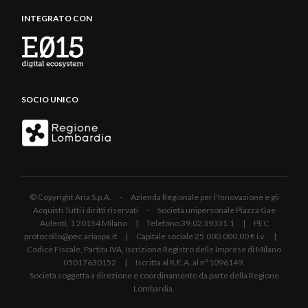
INTEGRATO CON
SOCIO UNICO
© Copyright Aria S.p.A. - Azienda Regionale per l'Innovazione e gli
Acquisti Tutti i diritti riservati - Società unipersonale Piazza Gae
Aulenti, 1 20154 Milano | Telefono 39.02 39331.1 | PEC
protocollo@pec.ariaspa.it | Capitale sociale 25.000.000,00 € i.v. |
Codice Fiscale, Partita IVA, Iscrizione Registro delle Imprese di Milano
05017630152 | Iscritta al R.E.A. al n°1096149.
Società soggetta a direzione e coordinamento da parte della Regione
Lombardia.