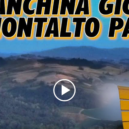
- 27040 Montaldo Pavese (PV) | Tel: 333 1793822 |
Aperto 9-15:00 escluso il lunedì.
CANTINA CA’ DEL GE’ | Fraz. Ca’ del Ge’, 3 - 27040
Montaldo pavese (PV) | Tel: 0383 870179 | Aperto
9:30-12:00, 14:30-18:00.