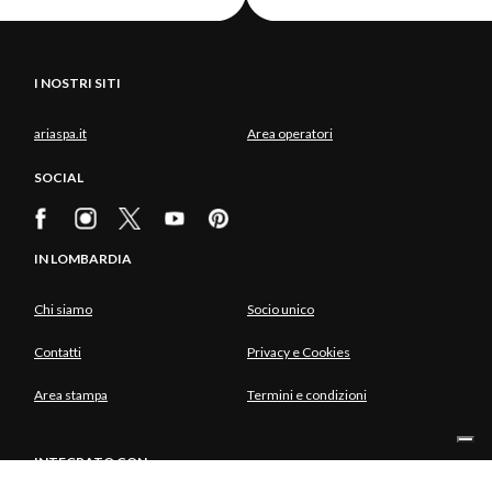
I NOSTRI SITI
ariaspa.it
Area operatori
SOCIAL
IN LOMBARDIA
Chi siamo
Socio unico
Contatti
Privacy e Cookies
Area stampa
Termini e condizioni
INTEGRATO CON