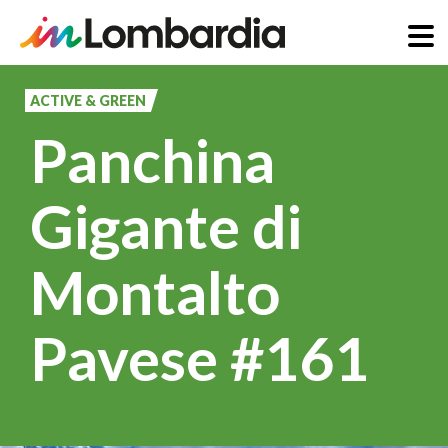
Salta
al
ACTIVE & GREEN
contenuto
Panchina
principale
Gigante di
Montalto
Pavese #161