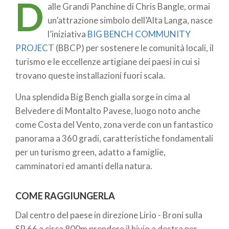
D
alle Grandi Panchine di Chris Bangle, ormai
pane
un’attrazione simbolo dell’Alta Langa, nasce
l’iniziativa
BIG BENCH COMMUNITY
PROJECT
(BBCP) per sostenere le comunità locali, il
turismo e le eccellenze artigiane dei paesi in cui si
trovano queste installazioni fuori scala.
Una splendida Big Bench gialla sorge in cima al
Belvedere di Montalto Pavese, luogo noto anche
come Costa del Vento, zona verde con un fantastico
panorama a 360 gradi, caratteristiche fondamentali
per un turismo green, adatto a famiglie,
camminatori ed amanti della natura.
COME RAGGIUNGERLA
Dal centro del paese in direzione Lirio - Broni sulla
SP 66 a circa 800m prendere il bivio a destra per