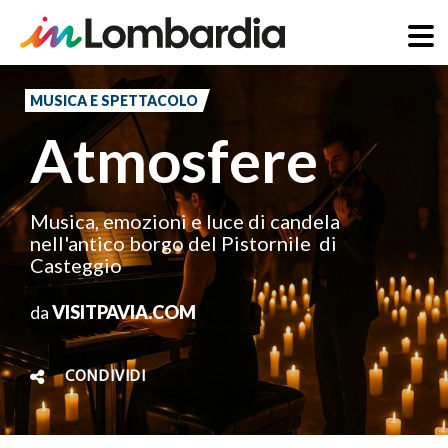
Salta
al
MUSICA E SPETTACOLO
contenuto
Atmosfere
principale
Musica, emozioni e luce di candela
nell'antico borgo del Pistornile di
Casteggio
da
VISITPAVIA.COM
CONDIVIDI