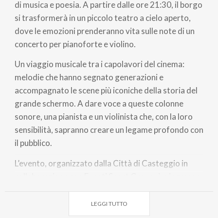
di musica e poesia. A partire dalle ore 21:30, il borgo
si trasformerà in un piccolo teatro a cielo aperto,
dove le emozioni prenderanno vita sulle note di un
concerto per pianoforte e violino.
Un viaggio musicale tra i capolavori del cinema:
melodie che hanno segnato generazioni e
accompagnato le scene più iconiche della storia del
grande schermo. A dare voce a queste colonne
sonore, una pianista e un violinista che, con la loro
sensibilità, sapranno creare un legame profondo con
il pubblico.
L’evento, organizzato dalla Città di Casteggio in
collaborazione con Eventi Sport Group, è a ingresso
libero con offerta volontaria. L’intero ricavato sarà
devoluto alla Croce Rossa Italiana – Comitato di
LEGGI TUTTO
Casteggio, per sostenere le attività a favore della