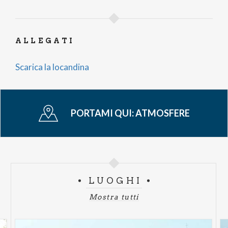
comunità.
Un’occasione per riscoprire la bellezza della musica,
ALLEGATI
il fascino della luce e il valore della condivisione.
Un invito a vivere un momento autentico, fatto di
Scarica la locandina
silenzi, note e piccoli gesti di solidarietà.
PORTAMI QUI:
ATMOSFERE
LUOGHI
Mostra tutti