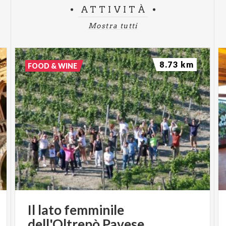
ATTIVITÀ
Mostra tutti
8.73 km
FOOD & WINE
Il
lato
femminile
dell'Oltrepò
Pavese