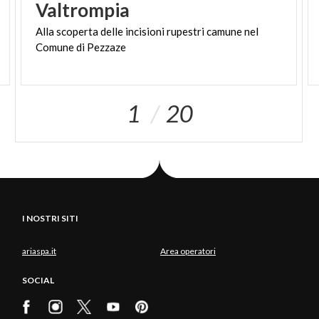
Valtrompia
Alla
scoperta
delle
incisioni
rupestri
camune
nel
Comune
di
Pezzaze
1
20
I NOSTRI SITI
ariaspa.it
Area operatori
SOCIAL