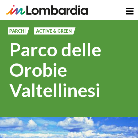
Salta
al
PARCHI
ACTIVE & GREEN
contenuto
Parco delle
principale
Orobie
Valtellinesi