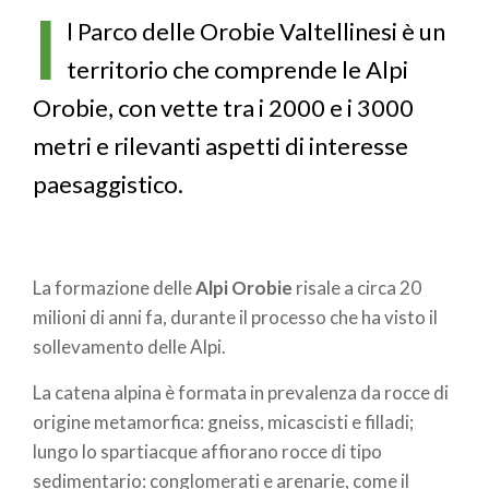
di
I
l Parco delle Orobie Valtellinesi è un
pane
territorio che comprende le Alpi
Orobie, con vette tra i 2000 e i 3000
metri e rilevanti aspetti di interesse
paesaggistico.
La formazione delle
Alpi Orobie
risale a circa 20
milioni di anni fa, durante il processo che ha visto il
sollevamento delle Alpi.
La catena alpina è formata in prevalenza da rocce di
origine metamorfica: gneiss, micascisti e filladi;
lungo lo spartiacque affiorano rocce di tipo
sedimentario: conglomerati e arenarie, come il