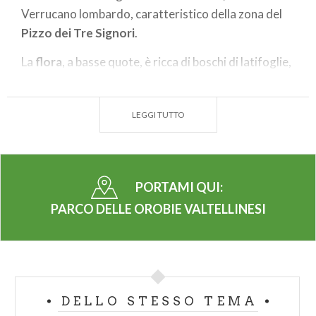
Verrucano lombardo, caratteristico della zona del
Pizzo dei Tre Signori
.
La
flora
, a basse quote, è ricca di boschi di latifoglie,
mentre nel paesaggio montano superiore si ritrova
la presenza di conifere e praterie alpine.
LEGGI TUTTO
Di rilevanza è la presenza della fauna alpina tipica,
con camosci, cervi e caprioli e gli stambecchi di
recente reintroduzione. Consistenti anche le
popolazioni di tetraonidi e rapaci.
PORTAMI QUI:
PARCO DELLE OROBIE VALTELLINESI
Numerosi segni ancora oggi visibili, rivelano
l'importanza che ebbero nel passato le attività agro-
silvo-pastorali e i transiti commerciali in questa
zona.
DELLO STESSO TEMA