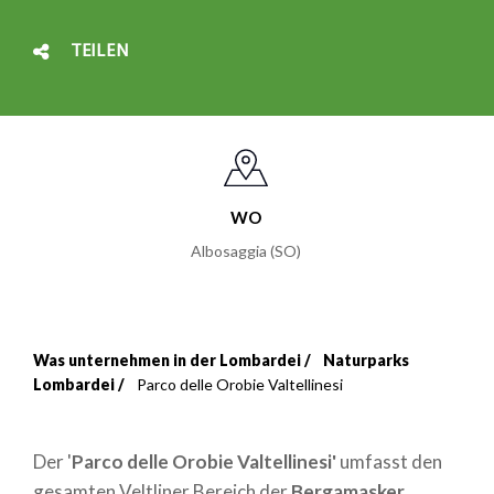
TEILEN
WO
Albosaggia (SO)
Was unternehmen in der Lombardei
Naturparks
Breadcrumb
Lombardei
Parco delle Orobie Valtellinesi
Der '
Parco delle Orobie Valtellinesi'
umfasst den
gesamten Veltliner Bereich der
Bergamasker