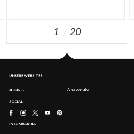
1
20
UNSERE WEBSITES
ariaspa.it
Area operatori
SOCIAL
IN LOMBARDIA