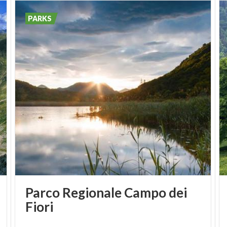
Bergamasker Alpen ihren Lebensraum. Man kann
PARKS
auf Rehe, Gämsen und die erst kürzlich wieder
eingeführten Steinböcke treffen.
Vieles zeigt an, dass diese Berge in der
Vergangenheit von großer Bedeutung waren. Dies
gilt für die landwirtschaftlich-forstwirtschaftlichen
und weidetechnischen Tätigkeiten ebenso, wie für
die Nutzung der Handelswege.
Parco Regionale Campo dei
Fiori