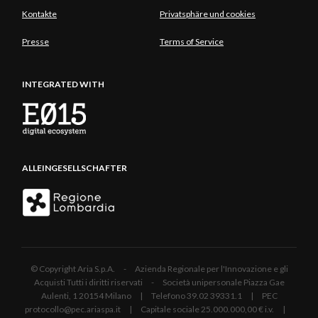
Kontakte
Privatsphäre und cookies
Presse
Terms of Service
INTEGRATED WITH
ALLEINGESELLSCHAFTER
© Copyright Aria S.p.A. - Azienda Regionale per l'Innovazione e gli
Acquisti Tutti i diritti riservati - Società unipersonale Piazza Gae
Aulenti, 1 20154 Milano | Telefono 39.02 39331.1 | PEC
protocollo@pec.ariaspa.it | Capitale sociale 25.000.000,00 € i.v. |