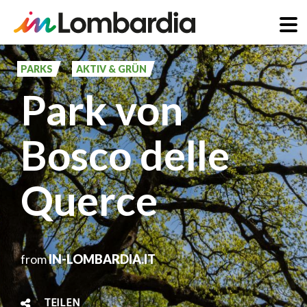
Direkt
zum
PARKS
AKTIV & GRÜN
Inhalt
Park von
Bosco delle
Querce
from
IN-LOMBARDIA.IT
TEILEN