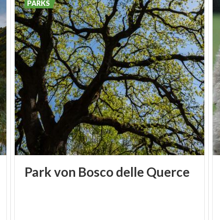
PARKS
Zugänglichkeit für Tiere schwierig gemacht, die
nicht wie Vögel eine große Mobilität haben.
Insbesondere das Vorhandensein von stark
störenden, linear entwickelten Infrastrukturen, wie
der
Superstrada Mailand-Meda
, unterbricht die
Umweltkontinuität und behindert die
Bewegungsfreiheit der Wildtiere stark.
Park
von
Bosco
delle
Querce