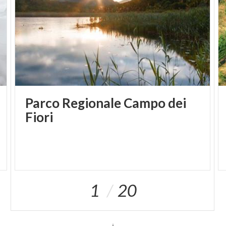
und dem malerischen Torre della Lunetta. Im Herbst
ist es schön, die Gegend mit dem E-Bike zu
erkunden.
4. Eine Ladung Kastanien, von der Brianza zum
Passo San Marco
Parco Regionale Campo dei
Früher einmal dienten Kastanien als
Fiori
Nahrungsmittel, zum Herstellen von Mehl und um
Stoffe zu färben. Die Kastanien – oder das „Brot,
das auf Bäumen wächst" – war ein Himmelsmanna,
das in kleinen Kistchen (Darren genannt) getrocknet
wurde. Suchen wir sie unter den Blättern im
1
20
Regionalpark Montevecchia und im Valle del
Curone, in der südöstlichen Brianza oder im Veltlin,
oberhalb von Morbegno, in der Nähe des Passo San