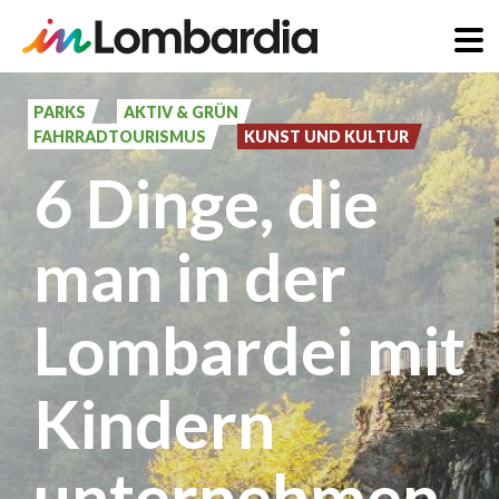
Direkt
zum
PARKS
AKTIV & GRÜN
FAHRRADTOURISMUS
KUNST UND KULTUR
Inhalt
6 Dinge, die
man in der
Lombardei mit
Kindern
unternehmen