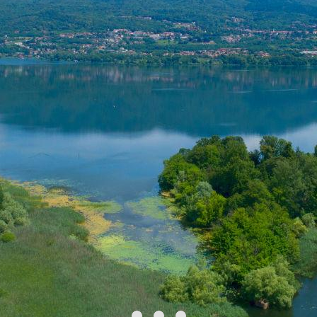
hoch in der Gemeinde Zone am Iseosee empor:
Säulen, die von Erosion geformt sind und wie ein
Wald aus abgekanteten Pyramiden auf einer
einstündigen Tour zu Fuß besichtigt werden können.
In der Gemeinde Biadronno, am Westufer des
Varese-Sees, kann man hingegen im Gewand von
Indiana Jones auf der Insel Virginia einfallen. In der
ältesten prähistorischen Pfahlbausiedlung, die zum
UNESCO-Weltkulturerbe gehört, kann man das
Prähistorische Museum besuchen, an
archäologischen Workshops und Schatzsuchen
teilnehmen. Im Park der Felsbilder von Grosio im
Veltlin gibt es auch Ausgrabungsworkshops. Ein
riesiger Felsen in der Nähe von zwei Burgen bewahrt
mehr als 5.000 Figuren, die zwischen der
Jungsteinzeit und der Eisenzeit eingraviert wurden.
Viel Spaß mit den Kindern bei der Suche nach den