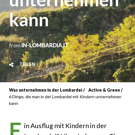
kann
from
IN-LOMBARDIA.IT
TEILEN
Was unternehmen in der Lombardei
Active & Green
Breadcrumb
6 Dinge, die man in der Lombardei mit Kindern unternehmen
kann
E
in Ausflug mit Kindern in der