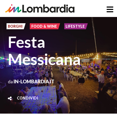
Salta
al
BORGHI
FOOD & WINE
LIFESTYLE
contenuto
Festa
principale
Messicana
da
IN-LOMBARDIA.IT
CONDIVIDI