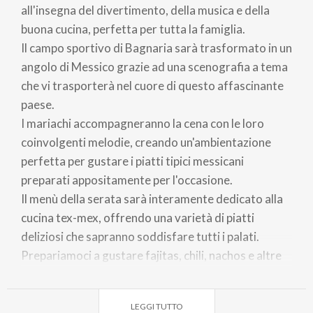
all'insegna del divertimento, della musica e della
buona cucina, perfetta per tutta la famiglia.
Il campo sportivo di Bagnaria sarà trasformato in un
angolo di Messico grazie ad una scenografia a tema
che vi trasporterà nel cuore di questo affascinante
paese.
I mariachi accompagneranno la cena con le loro
coinvolgenti melodie, creando un'ambientazione
perfetta per gustare i piatti tipici messicani
preparati appositamente per l'occasione.
Il menù della serata sarà interamente dedicato alla
cucina tex-mex, offrendo una varietà di piatti
deliziosi che sapranno soddisfare tutti i palati.
Prepariamoci a gustare fajitas, chili, nachos e altre
prelibatezze in un trionfo di sapori esotici.
La festa proseguirà con il toro meccanico,
LEGGI TUTTO
un'attrazione che metterà alla prova il vostro spirito