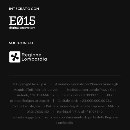
INTEGRATO CON
SOCIO UNICO
© Copyright Aria S.p.A. - Azienda Regionale per l'Innovazione e gli
Acquisti Tutti i diritti riservati - Società unipersonale Piazza Gae
Aulenti, 1 20154 Milano | Telefono 39.02 39331.1 | PEC
protocollo@pec.ariaspa.it | Capitale sociale 25.000.000,00 € i.v. |
Codice Fiscale, Partita IVA, Iscrizione Registro delle Imprese di Milano
05017630152 | Iscritta al R.E.A. al n°1096149.
Società soggetta a direzione e coordinamento da parte della Regione
Lombardia.