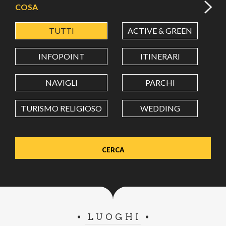
COSA
TUTTI
ACTIVE & GREEN
A
LATITUDINE
INFOPOINT
ITINERARI
LONGITUDINE
NAVIGLI
PARCHI
TURISMO RELIGIOSO
WEDDING
Value in decimal degrees. Use dot (.) as decimal separator.
LUOGHI