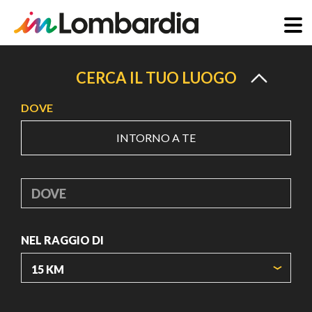
Salta
al
CERCA IL TUO LUOGO
contenuto
DOVE
principale
INTORNO A TE
DOVE
NEL RAGGIO DI
ORIGIN COORDINATES