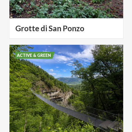
Grotte
di
San
Ponzo
ACTIVE & GREEN