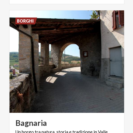
BORGHI
Bagnaria
Un
borgo
tra
natura,
storia
e
tradizione
in
Valle