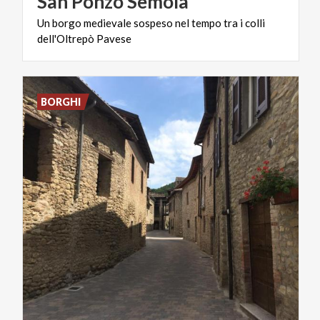
San
Ponzo
Semola
Un
borgo
medievale
sospeso
nel
tempo
tra
i
colli
dell'Oltrepò
Pavese
BORGHI