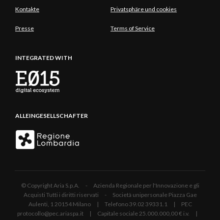
Kontakte
Privatsphäre und cookies
Presse
Terms of Service
INTEGRATED WITH
ALLEINGESELLSCHAFTER
© Copyright Aria S.p.A. - Azienda Regionale per l'Innovazione e gli
Acquisti Tutti i diritti riservati - Società unipersonale Piazza Gae
Aulenti, 1 20154 Milano | Telefono 39.02 39331.1 | PEC
protocollo@pec.ariaspa.it | Capitale sociale 25.000.000,00 € i.v. |