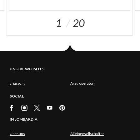
1
20
UNSERE WEBSITES
ariaspa.it
Area operatori
SOCIAL
IN LOMBARDIA
Über uns
Alleingesellschafter