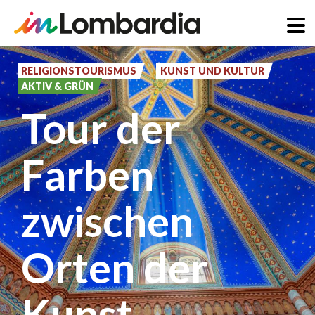
Direkt
zum
RELIGIONSTOURISMUS
KUNST UND KULTUR
AKTIV & GRÜN
Inhalt
Tour der
Farben
zwischen
Orten der
Kunst