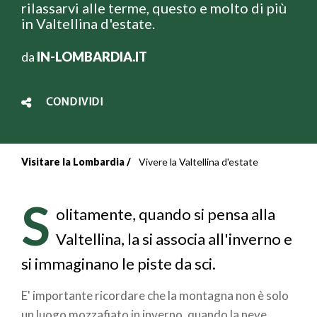
rilassarvi alle terme, questo e molto di più
in Valtellina d'estate.
da
IN-LOMBARDIA.IT
CONDIVIDI
Visitare la Lombardia
Vivere la Valtellina d'estate
Briciole
di
S
olitamente, quando si pensa alla
pane
Valtellina, la si associa all'inverno e
si immaginano le piste da sci.
E' importante ricordare che la montagna non è solo
un luogo mozzafiato in inverno, quando la neve