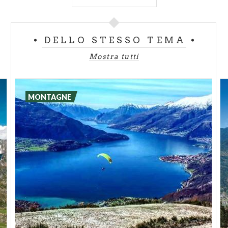
possibilità di accudire, anche se per poco, un allocco.
Gli appasionati dello sport e dell'avventura
DELLO STESSO TEMA
trovanociò di cui hanno realmente bisogno in questa
Mostra tutti
meravigliosa valle che sembra una grande palestra a
cielo aperto. Ci si può divertire con gli
sport
fluviali,
l'arrampicata, il canyoning, il trekking, i percorsi
MONTAGNE
ciclopedonali, la pesca sportiva, il parapendio, il golf
e con tanto altro ancora.
Per chi invece ama rilassarsi può trascorrere le
proprie giornate all'insegna del
relax
, senza
pensieri, presso le
terme di Bormio
. Si possono
visitare castelli, chiese, palazzi storici e i vecchi
mulini che vi racconteranno ed insegneranno la
storia dei piatti tipici e di altre specialità valtellinesi.
Per una giornata dedicata interamente alla
cultura