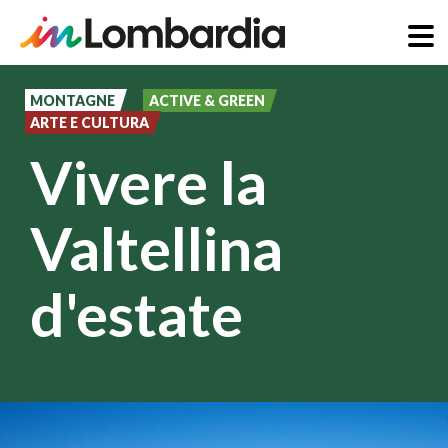
Salta
al
MONTAGNE
ACTIVE & GREEN
ARTE E CULTURA
contenuto
Vivere la
principale
Valtellina
d'estate