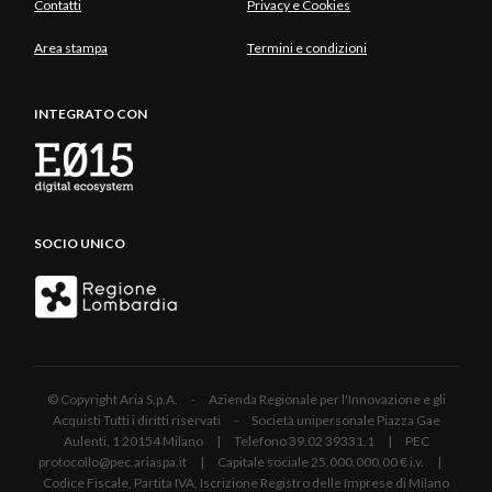
Contatti
Privacy e Cookies
Area stampa
Termini e condizioni
INTEGRATO CON
SOCIO UNICO
© Copyright Aria S.p.A. - Azienda Regionale per l'Innovazione e gli
Acquisti Tutti i diritti riservati - Società unipersonale Piazza Gae
Aulenti, 1 20154 Milano | Telefono 39.02 39331.1 | PEC
protocollo@pec.ariaspa.it | Capitale sociale 25.000.000,00 € i.v. |
Codice Fiscale, Partita IVA, Iscrizione Registro delle Imprese di Milano