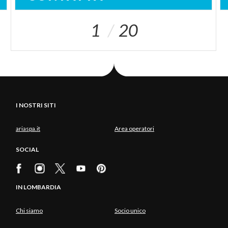
1
20
I NOSTRI SITI
ariaspa.it
Area operatori
SOCIAL
IN LOMBARDIA
Chi siamo
Socio unico