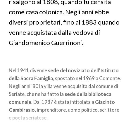
risalgono al 1808, quando fu censita
come casa colonica. Negli anni ebbe
diversi proprietari, fino al 1883 quando
venne acquistata dalla vedova di
Giandomenico Guerrinoni.
Nel 1941 divenne
sede del noviziato dell’Istituto
della Sacra Famiglia
, spostato nel 1969 a Comonte.
Negli anni ‘80 la villa venne acquisita dal comune di
Seriate, che ne ha fatto la
sede della biblioteca
comunale
. Dal 1987 è stata intitolata a
Giacinto
Gambirasio
, imprenditore, uomo politico, scrittore
e poeta seriatese.
Le sale dell’attuale biblioteca ospitano un ampio