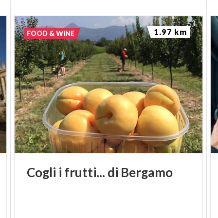
1.97 km
FOOD & WINE
Cogli
i
frutti...
di
Bergamo