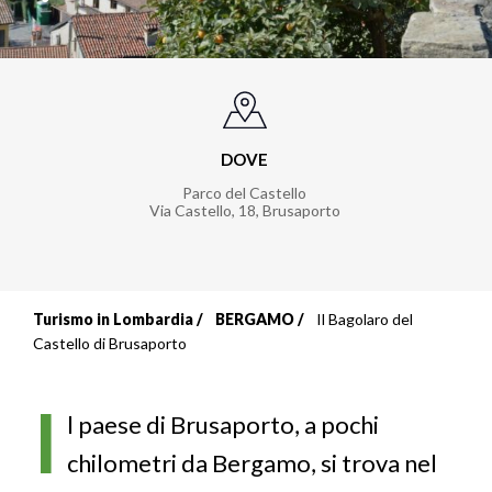
DOVE
Parco del Castello
Via Castello, 18
,
Brusaporto
Turismo in Lombardia
BERGAMO
Il Bagolaro del
Briciole
Castello di Brusaporto
di
I
pane
l paese di Brusaporto, a pochi
chilometri da Bergamo, si trova nel