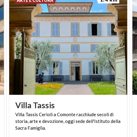
ARTE E CULTURA
Monumento verde liberamente visitabile negli orari
di apertura del parco.
(Ph: Luca Pernechele)
Villa
Tassis
Villa Tassis Cerioli a Comonte racchiude secoli di
storia, arte e devozione, oggi sede dell'Istituto della
Sacra Famiglia.