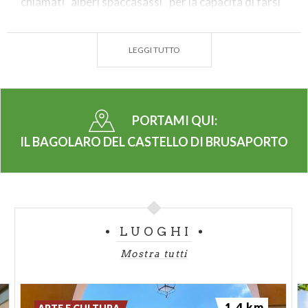
chiamati “alberi spaccasassi” per la capacità di farsi
strada con le radici tra le pietre e addirittura di
penetrare nelle rocce sgretolandole. Questa
LEGGI TUTTO
peculiare abilità permette agli alberi della specie di
rimanere aggrappati al terreno anche in punti ad
elevata pendenza; l’esemplare del castello di
Brusaporto ne è il perfetto esempio. Avvicinandosi
PORTAMI QUI:
alla sua base, attraversando il parchetto pubblico
IL BAGOLARO DEL CASTELLO DI BRUSAPORTO
della rocca del castello, si può infatti ammirare la
sua incredibile capacità di ergersi imponente e
verticale su un terreno davvero molto scosceso.
Giunti all’albero vale poi la pena di salire fino al punto
più alto della rocca per ammirare le colline, ricche di
LUOGHI
vigneti, alle spalle del paese; queste si possono
Mostra tutti
apprezzare ancor di più pedalando lungo la Ciclovia
dei Laghi Nord-Est, che collega in 38 km Bergamo a
Sarnico sul Lago d’Iseo.
1.4 km