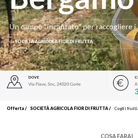
Un campo "incantato" per raccogliere i f
da
SOCIETÀ AGRICOLA FIOR DI FRUTTA
DOVE
C
Via Piave, Snc
,
24020
Gorle
A
Offerta
SOCIETÀ AGRICOLA FIOR DI FRUTTA
Cogli i frutt
Briciole
di
COSA FARAI