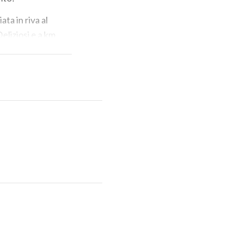
ata in riva al
Deliziosi e a km
i è la volta di
rca 1 kg di
2,50. Economia e