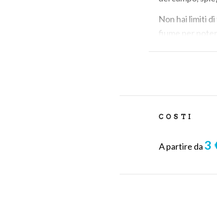
Non hai limiti di
fiume per poter 
super zero! Le c
pesche, susine e
frutta: per le ci
qualità cosa vol
Prendi parte a 
COSTI
3 
A partire da