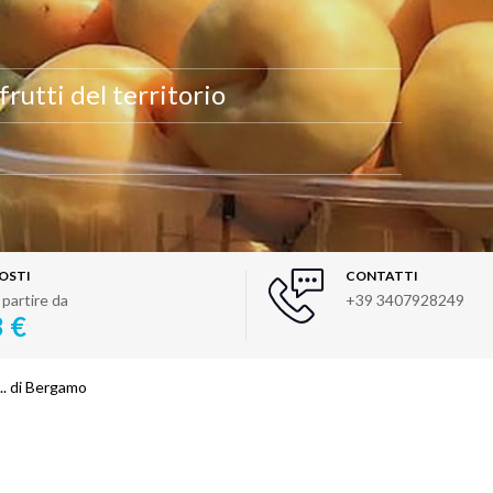
rutti del territorio
OSTI
CONTATTI
 partire da
+39 3407928249
3 €
i... di Bergamo