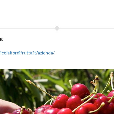
NK
colafiordifrutta.it/azienda/