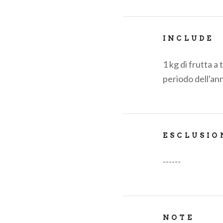
INCLUDE
1 kg di frutta a 
periodo dell'an
ESCLUSIO
------
NOTE