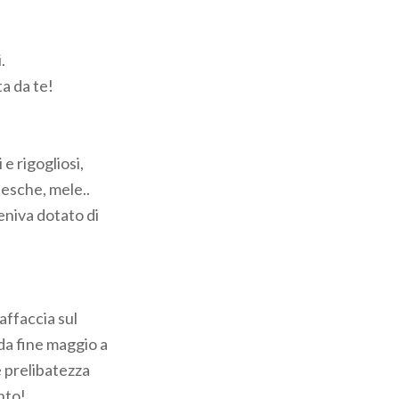
.
ta da te!
e rigogliosi,
pesche, mele..
veniva dotato di
 affaccia sul
da fine maggio a
e prelibatezza
nto!