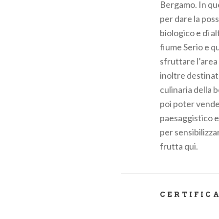
Bergamo. In que
per dare la poss
biologico e di al
fiume Serio e qu
sfruttare l’area
inoltre destinat
culinaria della 
poi poter vender
paesaggistico e 
per sensibilizza
frutta qui.
CERTIFIC