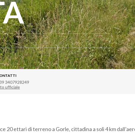
TA
ONTATTI
39 3407928249
to ufficiale
ce 20 ettari di terreno a Gorle, cittadina a soli 4 km dall’ae