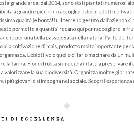
sta grande area, dal 2014, sono stati piantati numerosi alb
ibilità a grandi e piccini di raccogliere dei prodotti coltiva
tissima qualità (e bontà!!). Il terreno gestito dall’azienda si 
esto permette a quanti si recano qui per raccogliere la frut
 anche per una bella passeggiata nella natura. Parte del te
o alla coltivazione di mais, prodotto molto importante per l
bergamasca. L’obiettivo è quello di farlo macinare da un mul
e la farina. Fior di frutta si impegna infatti a preservare il 
a valorizzare la sua biodiversità. Organizza inoltre giornat
re i più giovani e si impegna nel sociale. Scopri l’esperienza 
ATI DI ECCELLENZA