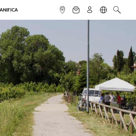
IANIFICA
INFOPOINT
NEWSLETTER
ISCRIVITI
LINGUA
CERCA