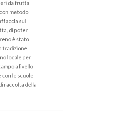
eri da frutta
ti con metodo
affaccia sul
ta, di poter
rreno è stato
a tradizione
ino locale per
campo a livello
e con le scuole
di raccolta della