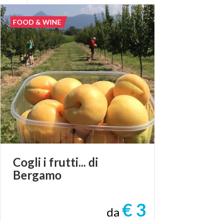
FOOD & WINE
Cogli
i
frutti...
di
Bergamo
€ 3
da