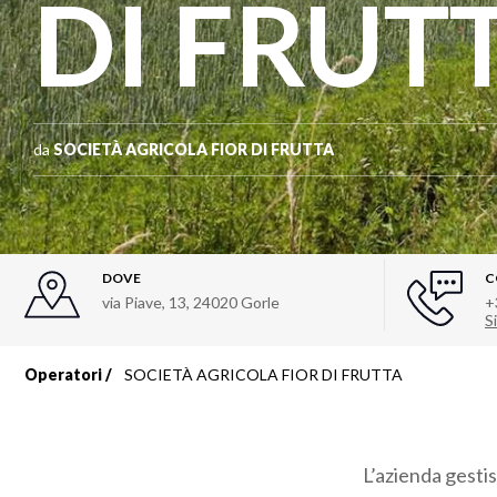
DI FRUT
da
SOCIETÀ AGRICOLA FIOR DI FRUTTA
DOVE
C
via Piave, 13
,
24020
Gorle
+
Si
Operatori
SOCIETÀ AGRICOLA FIOR DI FRUTTA
Briciole
di
L’azienda gestis
pane