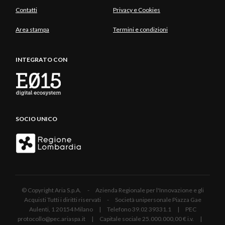
Contatti
Privacy e Cookies
Area stampa
Termini e condizioni
INTEGRATO CON
SOCIO UNICO
© Copyright Aria S.p.A. - Azienda Regionale per l'Innovazione e gli
Acquisti Tutti i diritti riservati - Società unipersonale Piazza Gae
Aulenti, 1 20154 Milano | Telefono 39.02 39331.1 | PEC
protocollo@pec.ariaspa.it | Capitale sociale 25.000.000,00 € i.v. |