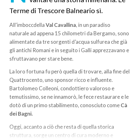
Terme di Trescore Balneario sì.
All'imboccdella
Val Cavallina
, in un paradiso
naturale ad appena 15 chilometri da Bergamo, sono
alimentate da tre sorgenti d’acqua sulfurea che già
gli antichi Romani e in seguito i Galli apprezzavano e
sfruttavano per stare bene.
La loro fortuna fu però quella di trovare, alla fine del
Quattrocento, uno sponsor ricco e influente.
Bartolomeo Colleoni, condottiero valoroso e
temutissimo, se ne innamorò, le fece restaurare e le
dotò di un primo stabilimento, conosciuto come
Cà
dei Bagni.
Oggi, accanto a ciò che resta di quella storica
struttura, sorge un centro di cura moderno e