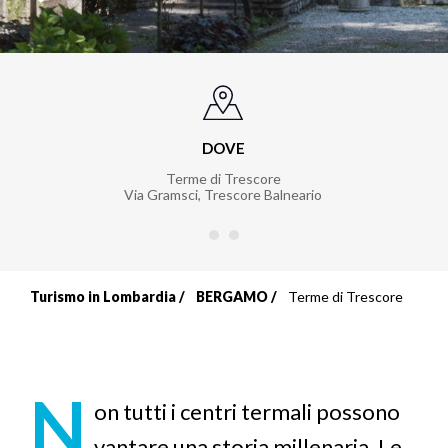
DOVE
Terme di Trescore
Via Gramsci
,
Trescore Balneario
Turismo in Lombardia
BERGAMO
Terme di Trescore
Briciole
di
pane
N
on tutti i centri termali possono
vantare una storia millenaria. Le