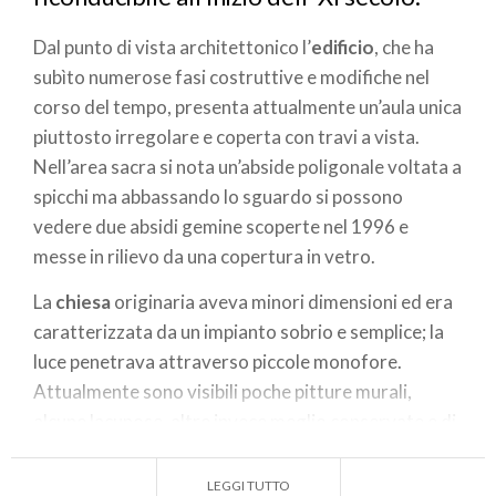
Dal punto di vista architettonico l’
edificio
, che ha
subìto numerose fasi costruttive e modifiche nel
corso del tempo, presenta attualmente un’aula unica
piuttosto irregolare e coperta con travi a vista.
Nell’area sacra si nota un’abside poligonale voltata a
spicchi ma abbassando lo sguardo si possono
vedere due absidi gemine scoperte nel 1996 e
messe in rilievo da una copertura in vetro.
La
chiesa
originaria aveva minori dimensioni ed era
caratterizzata da un impianto sobrio e semplice; la
luce penetrava attraverso piccole monofore.
Attualmente sono visibili poche pitture murali,
alcune lacunose, altre invece meglio conservate e di
notevole importanza. In particolare sull’arco
trionfale, a destra, si può notare un Angelo
LEGGI TUTTO