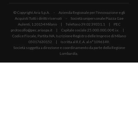
© Copyright Aria S.p.A. - Azienda Regionale per l'Innovazione e gli
Acquisti Tutti i diritti riservati - Società unipersonale Piazza Gae
Aulenti, 1 20154 Milano | Telefono 39.02 39331.1 | PEC
protocollo@pec.ariaspa.it | Capitale sociale 25.000.000,00 € i.v. |
Codice Fiscale, Partita IVA, Iscrizione Registro delle Imprese di Milano
05017630152 | Iscritta al R.E.A. al n°1096149.
Società soggetta a direzione e coordinamento da parte della Regione
Lombardia.