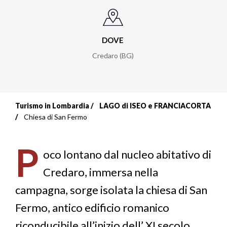
DOVE
Credaro (BG)
Turismo in Lombardia
LAGO di ISEO e FRANCIACORTA
Briciole
Chiesa di San Fermo
di
P
pane
oco lontano dal nucleo abitativo di
Credaro, immersa nella
campagna, sorge isolata la chiesa di San
Fermo, antico edificio romanico
riconducibile all’inizio dell’ XI secolo.