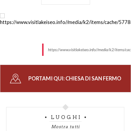
Annunciante, databile all’inizio dell’ XI secolo, risulta
essere uno dei più antichi affreschi della zona.
All’esterno della chiesa è visibile in facciata
l’imponente torre campanaria, alta circa 16 metri. Di
base quadrata, il campanile presenta nella porzione
inferiore una porta tamponata, antico accesso alla
https://www.visitlakeiseo.info//media/k2/ite
chiesa.
-
PORTAMI QUI:
CHIESA DI SAN FERMO
Contenuti a cura di:
Associazione di promozione sociale "Il Romanico nel
Basso Sebino"
www.romanicobassosebino.it
LUOGHI
Mostra tutti