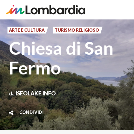
Salta
al
ARTE E CULTURA
TURISMO RELIGIOSO
contenuto
Chiesa di San
principale
Fermo
da
ISEOLAKE.INFO
CONDIVIDI