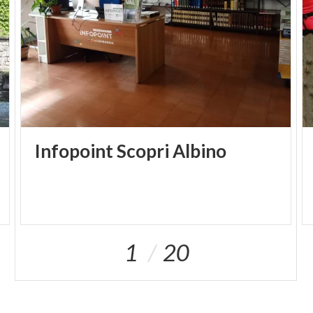
decorato: ve ne sono ben cinquanta.
_
PH IG: @GIANLUCA.SAVINI90
Infopoint
Scopri
Albino
1
20