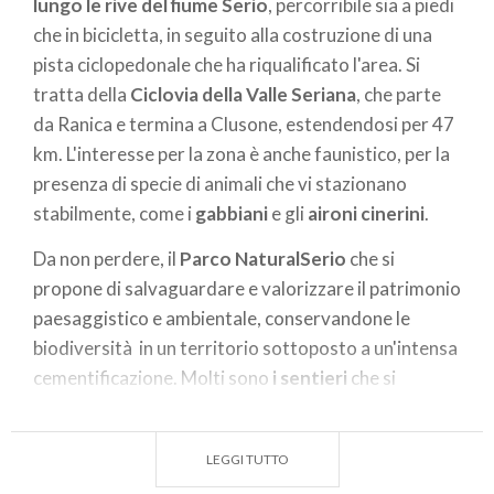
lungo le rive del fiume Serio
, percorribile sia a piedi
che in bicicletta, in seguito alla costruzione di una
pista ciclopedonale che ha riqualificato l'area. Si
tratta della
Ciclovia della Valle Seriana
, che parte
da Ranica e termina a Clusone, estendendosi per 47
km. L'interesse per la zona è anche faunistico, per la
presenza di specie di animali che vi stazionano
stabilmente, come i
gabbiani
e gli
aironi cinerini
.
Da non perdere, il
Parco NaturalSerio
che si
propone di salvaguardare e valorizzare il patrimonio
paesaggistico e ambientale, conservandone le
biodiversità in un territorio sottoposto a un'intensa
cementificazione. Molti sono
i sentieri
che si
snodano sulle pendici dei monti circostanti
contrassegnati con
segnavia del CAI
. Al suo interno
LEGGI TUTTO
si trova una
grande varietà di alberi
, diverse specie