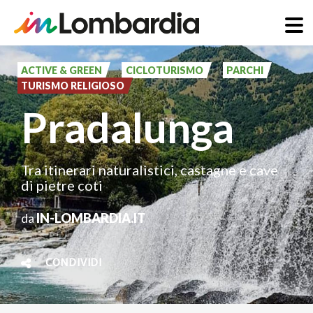
Salta
al
ACTIVE & GREEN
CICLOTURISMO
PARCHI
TURISMO RELIGIOSO
contenuto
Pradalunga
principale
Tra itinerari naturalistici, castagne e cave
di pietre coti
da
IN-LOMBARDIA.IT
CONDIVIDI