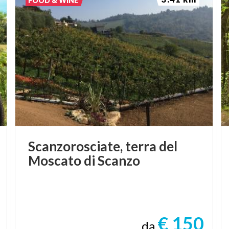
FOOD & WINE
Scanzorosciate,
terra
del
Moscato
di
Scanzo
€ 150
da