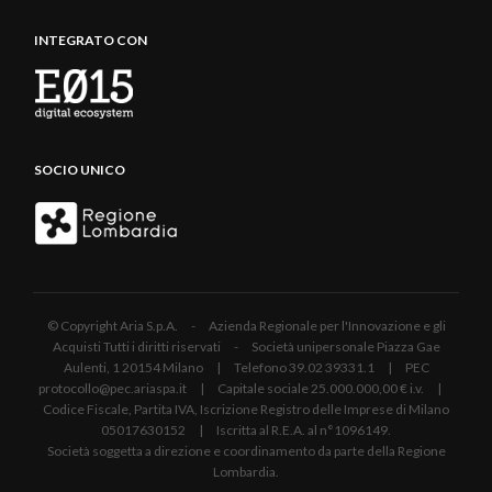
INTEGRATO CON
SOCIO UNICO
© Copyright Aria S.p.A. - Azienda Regionale per l'Innovazione e gli
Acquisti Tutti i diritti riservati - Società unipersonale Piazza Gae
Aulenti, 1 20154 Milano | Telefono 39.02 39331.1 | PEC
protocollo@pec.ariaspa.it | Capitale sociale 25.000.000,00 € i.v. |
Codice Fiscale, Partita IVA, Iscrizione Registro delle Imprese di Milano
05017630152 | Iscritta al R.E.A. al n°1096149.
Società soggetta a direzione e coordinamento da parte della Regione
Lombardia.