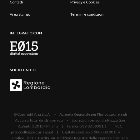
Contatti
Privacy e Cookies
Area stampa
Termini e condizioni
INTEGRATO CON
SOCIO UNICO
© Copyright Aria S.p.A. - Azienda Regionale per l'Innovazione e gli
Acquisti Tutti i diritti riservati - Società unipersonale Piazza Gae
Aulenti, 1 20154 Milano | Telefono 39.02 39331.1 | PEC
protocollo@pec.ariaspa.it | Capitale sociale 25.000.000,00 € i.v. |
Codice Fiscale, Partita IVA, Iscrizione Registro delle Imprese di Milano