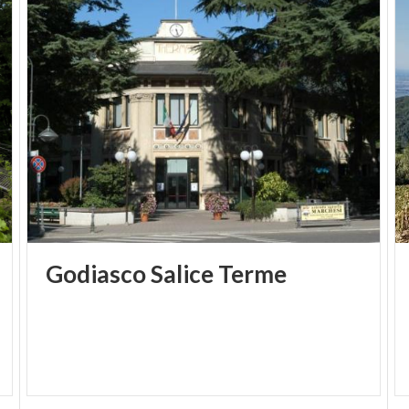
Forno - raccontano l’antico lavoro delle arti e dei
mestieri che animavano il borgo medievale.
Tra gli edifici di rilievo spicca Palazzo Malaspina, con
il suo elegante portale in arenaria supportato da due
cariatidi e un cortile porticato che conserva un
pozzo seicentesco sormontato da una statua.
Nei dintorni meritano una visita anche la frazione
Monte Alfeo, con la sua piccola piazza e la cappella
dedicata alla Beata Vergine, e la chiesa di San
Giovanni Piumesana nella omonima frazione.
Godiasco
Salice
Terme
È un borgo dove passeggiare tra vicoli, “ariane”
(stretti passaggi tra case), scalini e scorci suggestivi
- un’esperienza immersiva nella storia e
nell’atmosfera di un tempo.