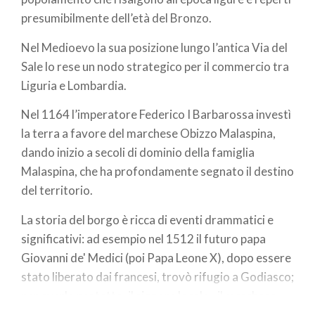
presumibilmente dell’età del Bronzo.
Nel Medioevo la sua posizione lungo l’antica Via del
Sale lo rese un nodo strategico per il commercio tra
Liguria e Lombardia.
Nel 1164 l’imperatore Federico I Barbarossa investì
la terra a favore del marchese Obizzo Malaspina,
dando inizio a secoli di dominio della famiglia
Malaspina, che ha profondamente segnato il destino
del territorio.
La storia del borgo è ricca di eventi drammatici e
significativi: ad esempio nel 1512 il futuro papa
Giovanni de' Medici (poi Papa Leone X), dopo essere
stato liberato dai francesi, trovò rifugio a Godiasco;
per averlo protetto, il signore locale - il marchese -
fu condannato e giustiziato.