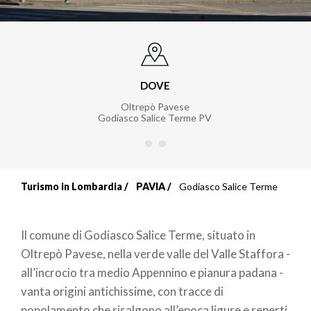
DOVE
Oltrepò Pavese
Godiasco Salice Terme PV
Turismo in Lombardia
PAVIA
Godiasco Salice Terme
Briciole
di
Il comune di Godiasco Salice Terme, situato in
pane
Oltrepò Pavese, nella verde valle del Valle Staffora -
all’incrocio tra medio Appennino e pianura padana -
vanta origini antichissime, con tracce di
popolamento che risalgono all’epoca ligure e reperti