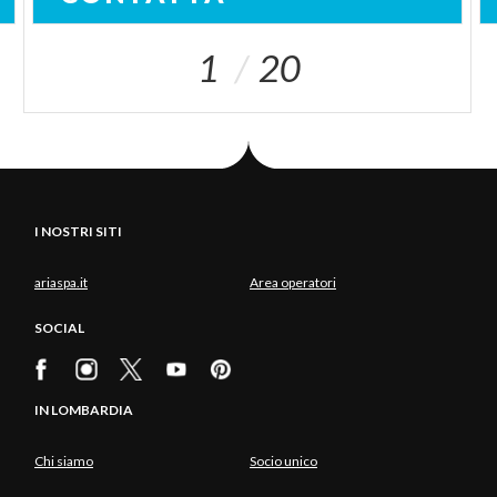
1
20
I NOSTRI SITI
ariaspa.it
Area operatori
SOCIAL
IN LOMBARDIA
Chi siamo
Socio unico