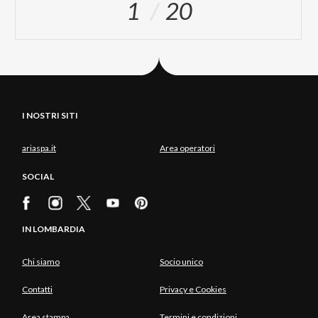
1
20
I NOSTRI SITI
ariaspa.it
Area operatori
SOCIAL
IN LOMBARDIA
Chi siamo
Socio unico
Contatti
Privacy e Cookies
Area stampa
Termini e condizioni