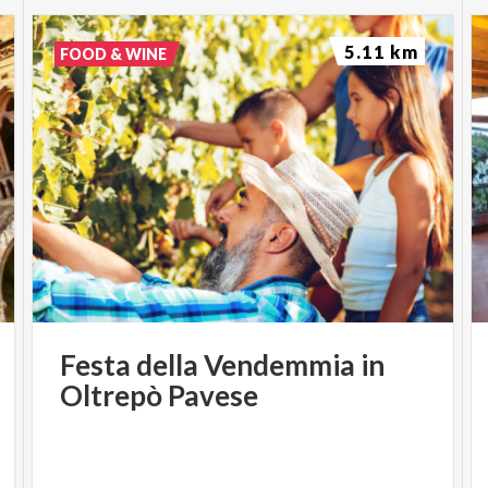
5.11 km
FOOD & WINE
Festa
della
Vendemmia
in
Oltrepò
Pavese