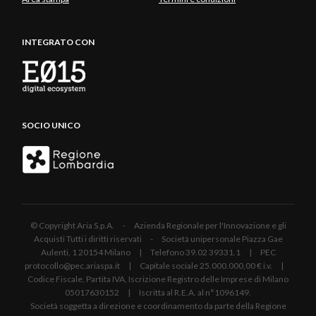
INTEGRATO CON
SOCIO UNICO
© Copyright Aria S.p.A. - Azienda Regionale per l'Innovazione e gli
Acquisti Tutti i diritti riservati - Società unipersonale Piazza Gae
Aulenti, 1 20154 Milano | Telefono 39.02 39331.1 | PEC
protocollo@pec.ariaspa.it | Capitale sociale 25.000.000,00 € i.v. |
Codice Fiscale, Partita IVA, Iscrizione Registro delle Imprese di Milano
05017630152 | Iscritta al R.E.A. al n°1096149.
Società soggetta a direzione e coordinamento da parte della Regione