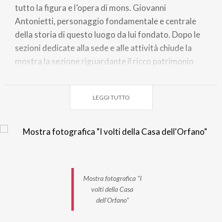
tutto la figura e l’opera di mons. Giovanni
Antonietti, personaggio fondamentale e centrale
della storia di questo luogo da lui fondato. Dopo le
sezioni dedicate alla sede e alle attività chiude la
mostra la sezione riguardante il ricco patrimonio
culturale fra cui l’archivio storico e i beni ereditati in
gran parte dal conte Giacomo Suardo (biblioteca,
LEGGI TUTTO
dipinti, ceramiche, arredo, ecc.). A corredo della
mostra sono esposti alcuni degli album fotografici
dell’ente anteriori alla Seconda guerra mondiale,
una selezione delle lettere dell’immenso epistolario
di mons. Antonietti e alcuni libri della biblioteca
storica. INFORMAZIONI Mostra fotografica "I volti
Mostra fotografica "I
della Casa dell'Orfano" Casa dell'Orfano, Portineria
volti della Casa
- Clusone 22 giugno - 23 novembre 2025 a cura di
dell'Orfano"
Sergio Primo Del Bello Inaugurazione: domenica 22
giugno 2025, alle ore 14.30 in occasione della