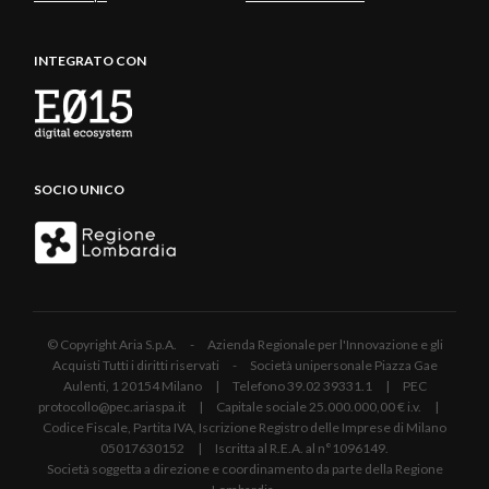
INTEGRATO CON
SOCIO UNICO
© Copyright Aria S.p.A. - Azienda Regionale per l'Innovazione e gli
Acquisti Tutti i diritti riservati - Società unipersonale Piazza Gae
Aulenti, 1 20154 Milano | Telefono 39.02 39331.1 | PEC
protocollo@pec.ariaspa.it | Capitale sociale 25.000.000,00 € i.v. |
Codice Fiscale, Partita IVA, Iscrizione Registro delle Imprese di Milano
05017630152 | Iscritta al R.E.A. al n°1096149.
Società soggetta a direzione e coordinamento da parte della Regione