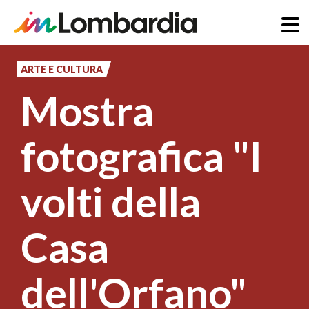
Salta
al
ARTE E CULTURA
contenuto
Mostra
principale
fotografica "I
volti della
Casa
dell'Orfano"