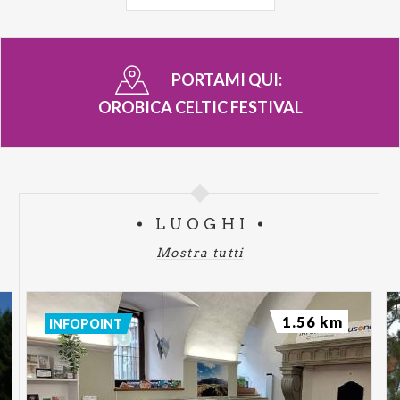
Dalle ore 18.30 alle ore 20.30
: inizio musica live
con duo folk Maiki Blues in Piazza Orologio.
Dalle ore 19.00
: apertura cucine e
PORTAMI QUI:
degustazioni a tema.
OROBICA CELTIC FESTIVAL
Alle ore 20.45
: sfida delle uova.
Alle ore 21.30
: spettacolo di fuoco in Piazza
Orologio.
Dalle ore 22.00 alle ore 23.45
: musica live con i
Bards From Yesterday in Piazza Orologio.
LUOGHI
Una Gionata da non perdere!
Mostra tutti
In caso di maltempo l'evento verrà annullato.
1.56 km
INFOPOINT