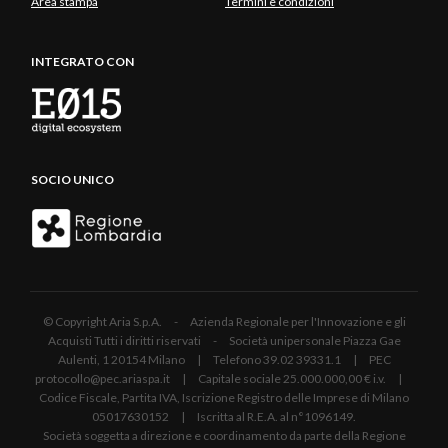
Area stampa
Termini e condizioni
INTEGRATO CON
SOCIO UNICO
© Copyright Aria S.p.A. - Azienda Regionale per l'Innovazione e gli
Acquisti Tutti i diritti riservati - Società unipersonale Piazza Gae
Aulenti, 1 20154 Milano | Telefono 39.02 39331.1 | PEC
protocollo@pec.ariaspa.it | Capitale sociale 25.000.000,00 € i.v. |
Codice Fiscale, Partita IVA, Iscrizione Registro delle Imprese di Milano
05017630152 | Iscritta al R.E.A. al n°1096149.
Società soggetta a direzione e coordinamento da parte della Regione