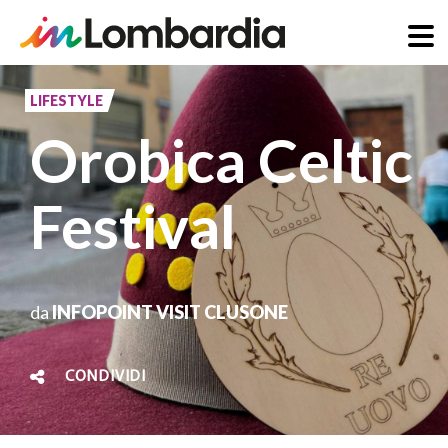
Salta
al
LIFESTYLE
contenuto
Orobica Celtic
principale
Festival
da
INFOPOINT VISIT CLUSONE
CONDIVIDI