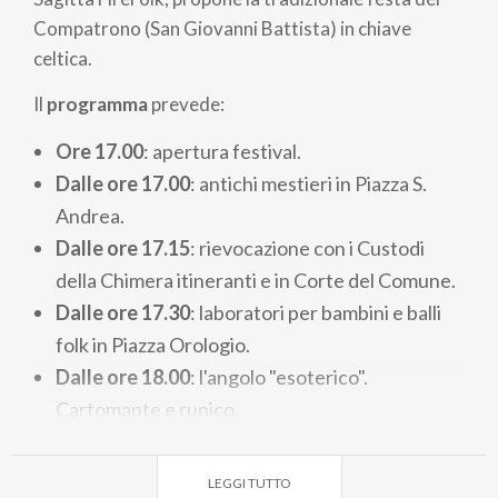
Compatrono (San Giovanni Battista) in chiave
celtica.
Il
programma
prevede:
Ore 17.00
: apertura festival.
Dalle ore 17.00
: antichi mestieri in Piazza S.
Andrea.
Dalle ore 17.15
: rievocazione con i Custodi
della Chimera itineranti e in Corte del Comune.
Dalle ore 17.30
: laboratori per bambini e balli
folk in Piazza Orologio.
Dalle ore 18.00
: l'angolo "esoterico".
Cartomante e runico.
Dalle ore 18.00 alle ore 20.00
: artisti e trampoli
itineranti: i Giullari senza contea.
LEGGI TUTTO