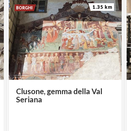
1.35 km
BORGHI
Clusone,
gemma
della
Val
Seriana