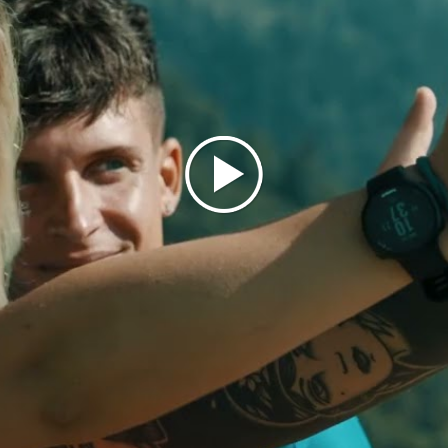
tramandate di generazione in generazione. Dal
folklore del costume tipico parresco alla pastorizia,
celebrata attraverso il “Gaì”, tutto qui parla di un
legame profondo con la terra. Anche la storia
industriale trova spazio nello stabilimento Pozzi –
Electa, situato nella frazione Ponte Selva, che
testimonia un importante capitolo del passato del
territorio.
Parre è tutto questo: un luogo dove natura, cultura,
storia e tradizioni si fondono, regalando
un’esperienza indimenticabile a chiunque scelga di
visitarlo.