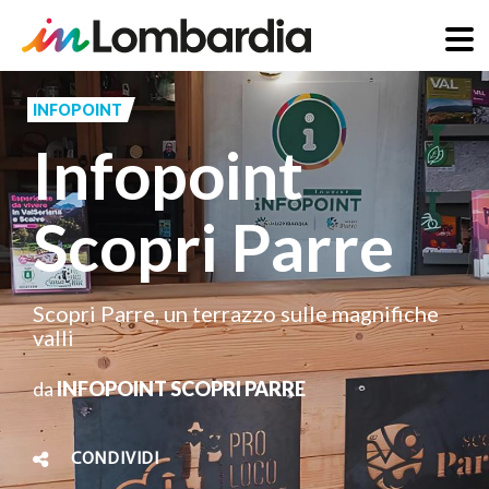
Salta
al
INFOPOINT
contenuto
Infopoint
principale
Scopri Parre
Scopri Parre, un terrazzo sulle magnifiche
valli
da
INFOPOINT SCOPRI PARRE
CONDIVIDI