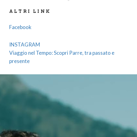
Orobi”, con il Parco Archeologico e l’Antiquarium, è
ALTRI LINK
uno dei siti prealpini più importanti della Lombardia
e svela il legame profondo del borgo con le sue
Facebook
origini. Tra le sue chiese, la Parrocchiale di San
Pietro, la Chiesa di San Rocco e il Santuario della SS.
INSTAGRAM
Trinità – tappa del percorso dell’Alta Via delle
Viaggio nel Tempo: Scopri Parre, tra passato e
Grazie – raccontano un patrimonio di arte e
presente
spiritualità. Non meno affascinanti sono la Chiesa di
Sant’Antonio al Monte Alino e quella del Sacro
Cuore di Gesù nella frazione Ponte Selva, così come
la Chiesa di San Pasquale Baylon nella frazione
Martorasco. Tra le residenze storiche, spicca la
Casa Cominelli, antica “culla” dei Principi von Paar, e
la Casa della Pierina, custode di un passato rurale e
autentico.
Infine, Parre è un borgo che vive di tradizioni