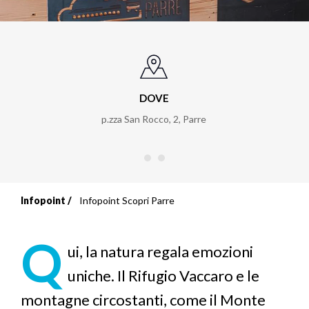
DOVE
p.zza San Rocco, 2
,
Parre
Infopoint
Infopoint Scopri Parre
Briciole
di
Q
ui, la natura regala emozioni
pane
uniche. Il Rifugio Vaccaro e le
montagne circostanti, come il Monte