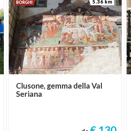
5.36 km
BORGHI
Clusone,
gemma
della
Val
Seriana
€ 130