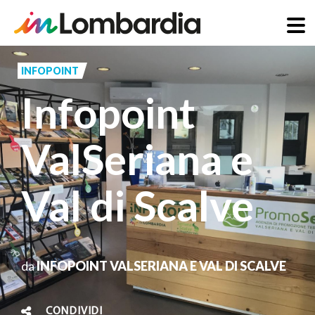
Salta
al
INFOPOINT
contenuto
Infopoint
principale
ValSeriana e
Val di Scalve
da
INFOPOINT VALSERIANA E VAL DI SCALVE
CONDIVIDI