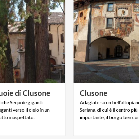
uoie
di
Clusone
Clusone
tiche Sequoie giganti
Adagiato su un bell’altopian
ganti verso il cielo in un
Seriana, di cui è il centro più
utto inaspettato.