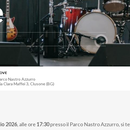
e
OVE
arco Nastro Azzurro
ia Clara Maffei 3
,
Clusone (BG)
lio 2026
, alle ore
17:30
presso il Parco Nastro Azzurro, si te