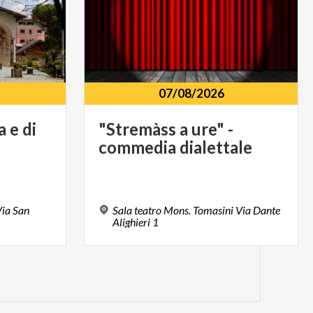
07/08/2026
a
e
di
"Stremàss
a
ure"
-
commedia
dialettale
Via San
Sala teatro Mons. Tomasini Via Dante
Alighieri 1