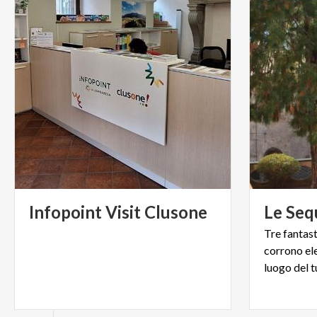
Infopoint
Visit
Clusone
Le
Seq
Tre fantas
corrono ele
luogo del t