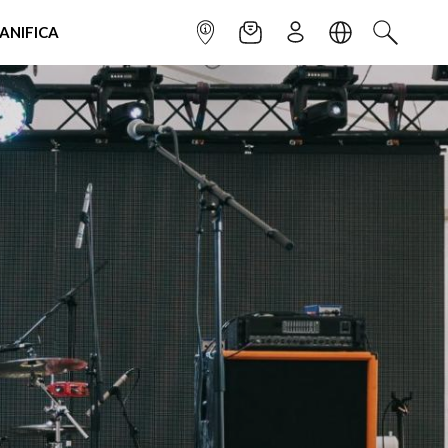
IANIFICA
INFOPOINT
NEWSLETTER
ISCRIVITI
LINGUA
CERCA