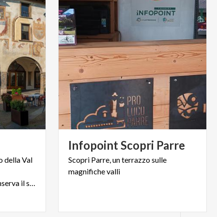
Infopoint
Scopri
Parre
o della Val
Scopri
Parre,
un
terrazzo
sulle
magnifiche
valli
importante, il borgo ben conserva il suo nucleo storico.