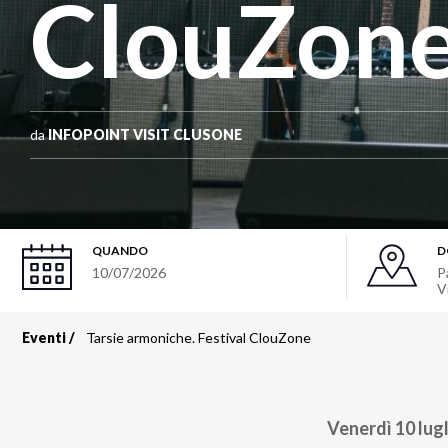
ClouZon
da
INFOPOINT VISIT CLUSONE
QUANDO
D
10/07/2026
P
V
Eventi
Tarsie armoniche. Festival ClouZone
Briciole
di
Venerdì 10 lug
pane