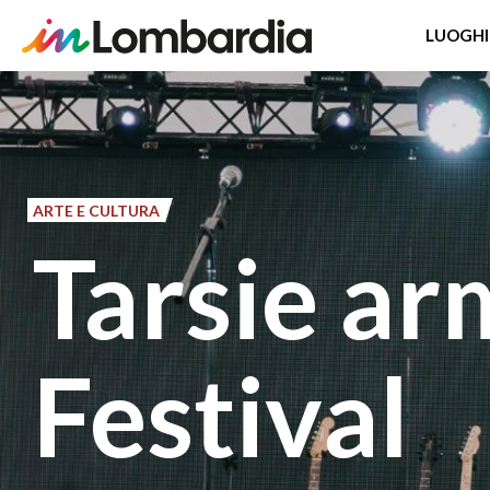
LUOGHI
Salta
al
contenuto
principale
ARTE E CULTURA
Tarsie ar
Festival