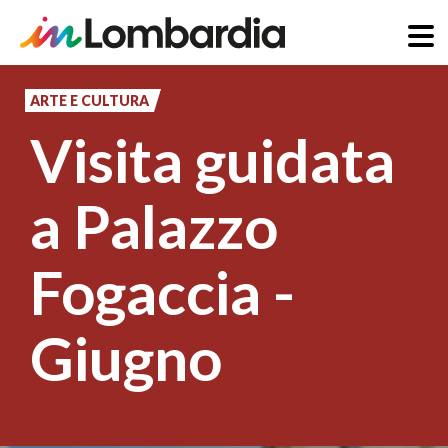
Salta
al
ARTE E CULTURA
contenuto
Visita guidata
principale
a Palazzo
Fogaccia -
Giugno