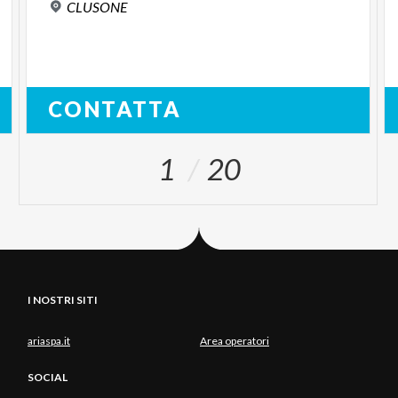
CLUSONE
CONTATTA
1
20
I NOSTRI SITI
ariaspa.it
Area operatori
SOCIAL