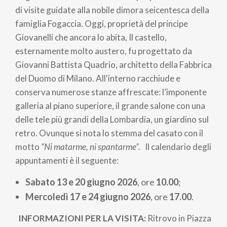
pane
di visite guidate alla nobile dimora seicentesca della
famiglia Fogaccia. Oggi, proprietà del principe
Giovanelli che ancora lo abita, Il castello,
esternamente molto austero, fu progettato da
Giovanni Battista Quadrio, architetto della Fabbrica
del Duomo di Milano. All'interno racchiude e
conserva numerose stanze affrescate: l’imponente
galleria al piano superiore, il grande salone con una
delle tele più grandi della Lombardia, un giardino sul
retro. Ovunque si nota lo stemma del casato con il
motto
“Ni matarme, ni spantarme”.
Il calendario degli
appuntamenti è il seguente:
Sabato 13 e 20 giugno 2026
, ore
10.00
;
Mercoledì 17 e 24 giugno 2026
, ore
17.00
.
INFORMAZIONI PER LA VISITA:
Ritrovo in Piazza