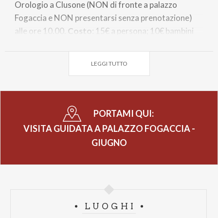
Orologio a Clusone (NON di fronte a palazzo
Fogaccia e NON presentarsi senza prenotazione)
alle ore 10.00.
Costo
: 15€ a persona; 10€ bambini
da 7 a 12 anni e disabili, gratis per bambini fino a 6
anni. Iscrizioni obbligatorie ai seguenti recapiti:
LEGGI TUTTO
328.3846864 oppure
benzonilla@gmail.com.
PORTAMI QUI:
VISITA GUIDATA A PALAZZO FOGACCIA -
GIUGNO
LUOGHI