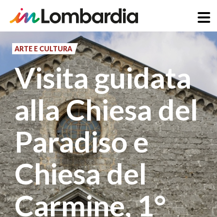
Salta
al
ARTE E CULTURA
contenuto
Visita guidata
principale
alla Chiesa del
Paradiso e
Chiesa del
Carmine, 1°