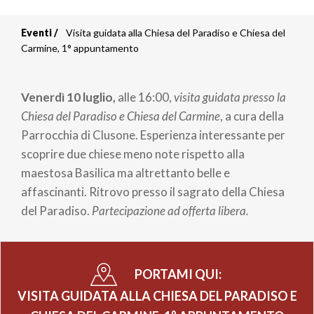
Eventi
Visita guidata alla Chiesa del Paradiso e Chiesa del
Briciole
Carmine, 1° appuntamento
di
Venerdì 10 luglio,
alle 16:00,
visita guidata presso la
pane
Chiesa del Paradiso e Chiesa del Carmine
, a cura della
Parrocchia di Clusone. Esperienza interessante per
scoprire due chiese meno note rispetto alla
maestosa Basilica ma altrettanto belle e
affascinanti. Ritrovo presso il sagrato della Chiesa
del Paradiso.
Partecipazione ad offerta libera.
PORTAMI QUI:
VISITA GUIDATA ALLA CHIESA DEL PARADISO E