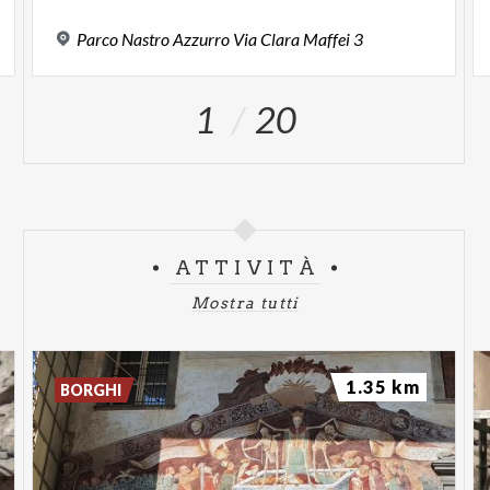
Parco
Nastro
Azzurro
Via
Clara
Maffei
3
1
20
ATTIVITÀ
Mostra tutti
1.35 km
BORGHI