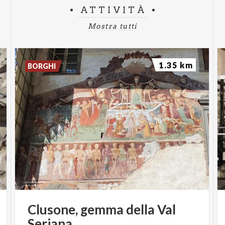
ATTIVITÀ
Mostra tutti
1.35 km
BORGHI
Clusone,
gemma
della
Val
Seriana