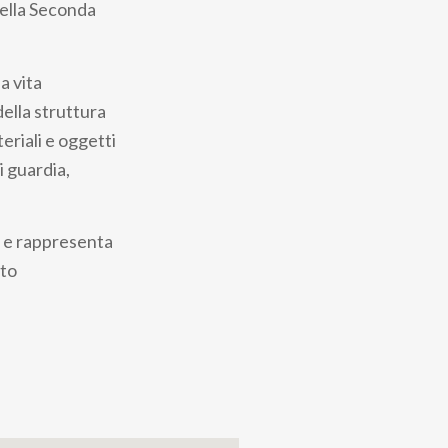
 della Seconda
a vita
della struttura
eriali e oggetti
i guardia,
7, e rappresenta
nto