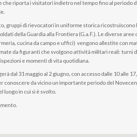
e che riporta i visitatori indietro nel tempo fino al periodo
e.
, gruppi di rievocatori in uniforme storica ricostruiscono l
oldati della Guardia alla Frontiera (G.a.F.). Le diverse aree 
rmeria, cucina da campo e uffici) vengono allestite con mat
mate da figuranti che svolgono attività militari reali: turni d
ispezioni e momenti di vita quotidiana.
gerà dal 31 maggio al 2 giugno, con accesso dalle 10 alle 1
er conoscere da vicino un importante periodo del Novece
 luogo in cui si è svolto.
amento.