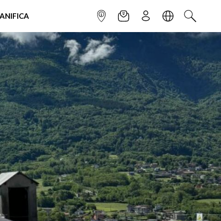
IANIFICA
INFOPOINT
NEWSLETTER
ISCRIVITI
LINGUA
CERCA