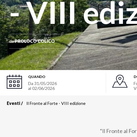
- VIII edi
da
PROLOCO COLICO
QUANDO
D
Da
31/05/2026
F
al
02/06/2026
V
Eventi
Il Fronte al Forte - VIII edizione
Briciole
di
“Il Fronte al Fo
pane