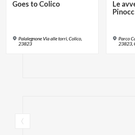
Goes
to
Colico
Le
avv
Pinocc
Palalegnone Via alle torri, Colico,
Parco Ca
23823
23823, C