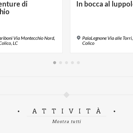
enture
di
In
bocca
al
luppo
hio
riboni Via Montecchio Nord,
PalaLegnone Via alle Torri
olico, LC
Colico
ATTIVITÀ
Mostra tutti