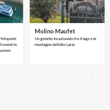
Molino
Maufet
l'Infopoint
Un
gioiello
incastonato
fra
il
lago
e
le
i eventi in
montagne
dell’alto
Lario
azioni.