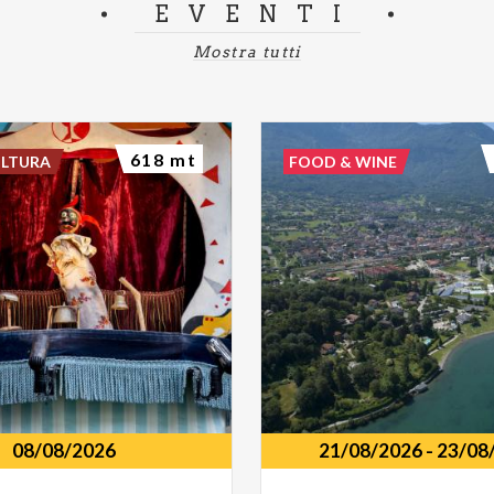
EVENTI
Mostra tutti
618 mt
ULTURA
FOOD & WINE
08/08/2026
21/08/2026
-
23/08