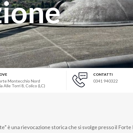
zione
OVE
CONTATTI
orte Montecchio Nord
0341 940322
ia Alle Torri 8, Colico (LC)
rte” è una rievocazione storica che si svolge presso il
Forte