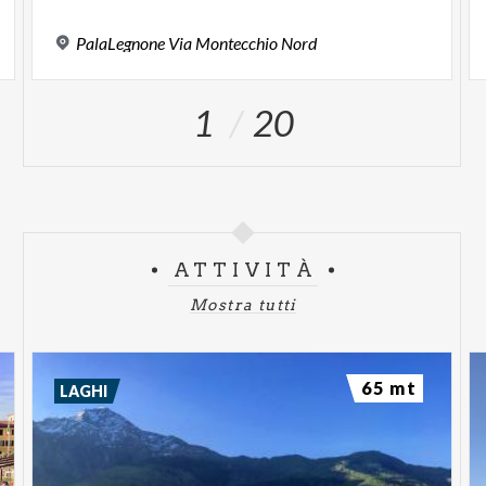
PalaLegnone
Via
Montecchio
Nord
1
20
ATTIVITÀ
Mostra tutti
65 mt
LAGHI