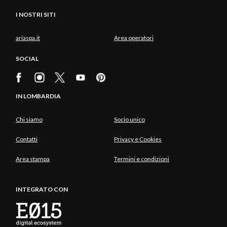
I NOSTRI SITI
ariaspa.it
Area operatori
SOCIAL
IN LOMBARDIA
Chi siamo
Socio unico
Contatti
Privacy e Cookies
Area stampa
Termini e condizioni
INTEGRATO CON