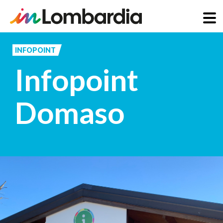
Salta
al
INFOPOINT
contenuto
Infopoint
principale
Domaso