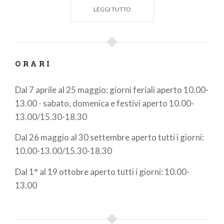
comfort. Inoltre, Domaso è rinomata per gli sport
LEGGI TUTTO
acquatici come windsurf, kitesurf e vela.
Oltre alle attività sul lago, la zona offre splendidi
itinerari per trekking e mountain bike, con percorsi
per tutti i gusti. Presso l’ufficio è possibile ottenere
ORARI
mappe dettagliate, dépliant, suggerimenti
personalizzati e informazioni sugli itinerari e sui
Dal 7 aprile al 25 maggio: giorni feriali aperto 10.00-
punti d’interesse più caratteristici.
13.00 - sabato, domenica e festivi aperto 10.00-
13.00/15.30-18.30
Dal 26 maggio al 30 settembre aperto tutti i giorni:
10.00-13.00/15.30-18.30
Dal 1° al 19 ottobre aperto tutti i giorni: 10.00-
13.00