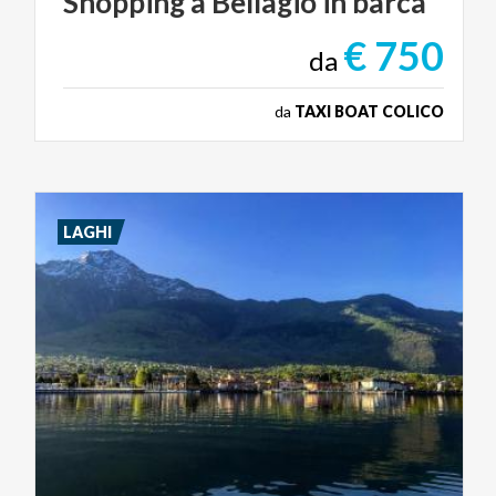
Shopping
a
Bellagio
in
barca
€ 750
da
da
TAXI BOAT COLICO
LAGHI