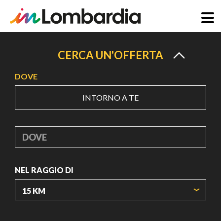
Salta
al
CERCA UN'OFFERTA
contenuto
DOVE
principale
INTORNO A TE
DOVE
NEL RAGGIO DI
ORIGIN COORDINATES