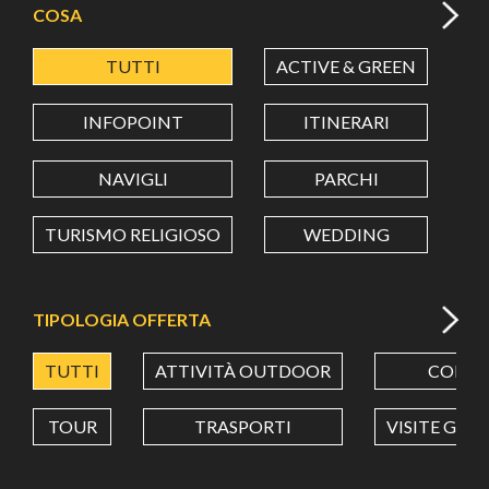
COSA
TUTTI
ACTIVE & GREEN
A
LATITUDINE
INFOPOINT
ITINERARI
LONGITUDINE
NAVIGLI
PARCHI
TURISMO RELIGIOSO
WEDDING
Value in decimal degrees. Use dot (.) as decimal separator.
TIPOLOGIA OFFERTA
TUTTI
ATTIVITÀ OUTDOOR
CORSI
TOUR
TRASPORTI
VISITE GUI