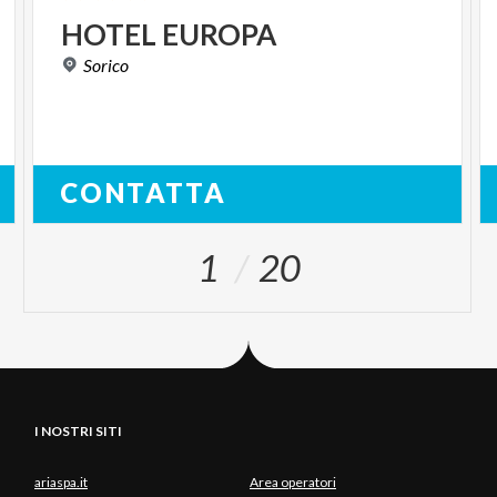
HOTEL
EUROPA
Sorico
CONTATTA
1
20
I NOSTRI SITI
ariaspa.it
Area operatori