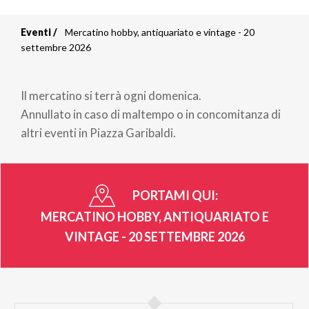
Eventi
Mercatino hobby, antiquariato e vintage - 20
Briciole
settembre 2026
di
Il mercatino si terrà ogni domenica.
pane
Annullato in caso di maltempo o in concomitanza di
altri eventi in Piazza Garibaldi.
PORTAMI QUI:
MERCATINO HOBBY, ANTIQUARIATO E
VINTAGE - 20 SETTEMBRE 2026