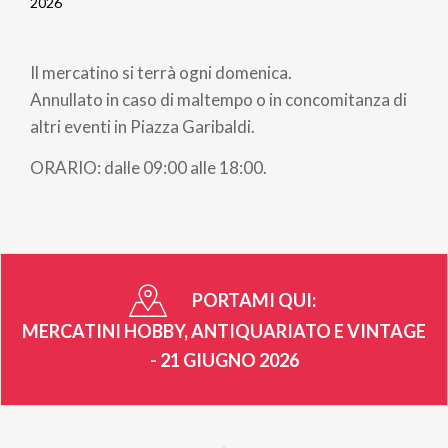
Briciole
2026
di
Il mercatino si terrà ogni domenica.
pane
Annullato in caso di maltempo o in concomitanza di
altri eventi in Piazza Garibaldi.
ORARIO: dalle 09:00 alle 18:00.
PORTAMI QUI:
MERCATINI HOBBY, ANTIQUARIATO E VINTAGE
- 21 GIUGNO 2026