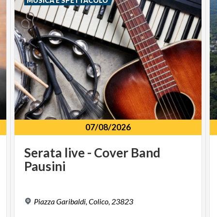
MUSICA E SPETTACOLO
07/08/2026
Serata
live
-
Cover
Band
Pausini
Piazza
Garibaldi,
Colico,
23823