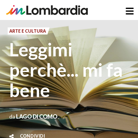
Salta
al
ARTE E CULTURA
contenuto
Leggimi
principale
perchè... mi fa
bene
da
LAGO DI COMO
CONDIVIDI