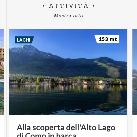
ATTIVITÀ
Mostra tutti
153 mt
LAGHI
Alla
scoperta
dell'Alto
Lago
di
Como
in
barca