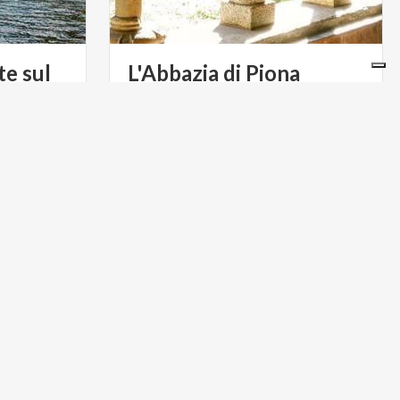
te sul
L'Abbazia
di
Piona
Ramo Occidentale del Lago di Como
...
un
luogo
spirituale
dove
potersi
rigenerare
MONTAGNE