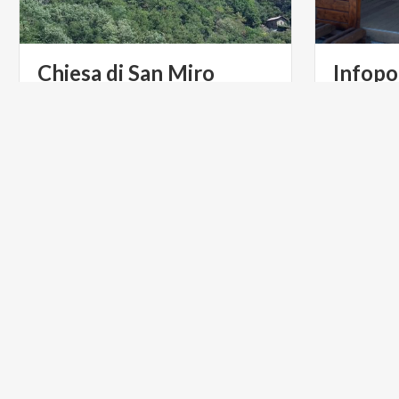
Chiesa
di
San
Miro
Infopo
L’antichissima chiesetta spicca col suo
candore nel verde dei pendii sopra
Sorico
LAGHI
ARTE E C