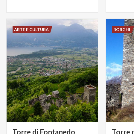
ARTE E CULTURA
BORGHI
Torre
di
Fontanedo
Torre