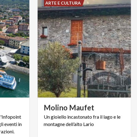
ARTE E CULTURA
Molino
Maufet
l'Infopoint
Un
gioiello
incastonato
fra
il
lago
e
le
li eventi in
montagne
dell’alto
Lario
azioni.