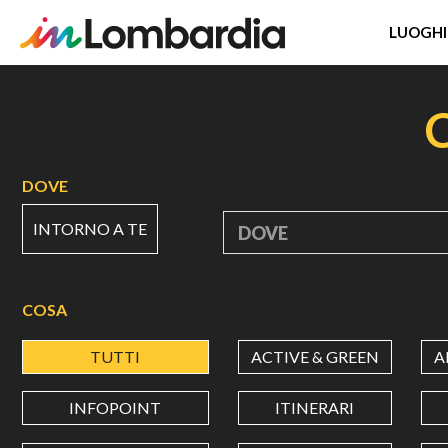
LUOGHI
Salta
al
contenuto
principale
DOVE
INTORNO A TE
DOVE
COSA
TUTTI
ACTIVE & GREEN
A
INFOPOINT
ITINERARI