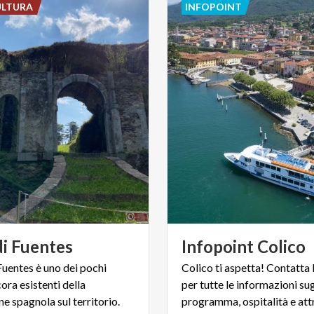
ULTURA
INFOPOINT
di
Fuentes
Infopoint
Colico
 Fuentes è uno dei pochi
Colico ti aspetta! Contatta 
ora esistenti della
per tutte le informazioni sug
e spagnola sul territorio.
programma, ospitalità e attr