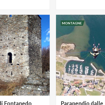
MONTAGNE
di
Fontanedo
Parapendio dalle