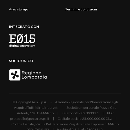
Area stampa
Termini e condizioni
INTEGRATO CON
SOCIO UNICO
© Copyright Aria S.p.A. - Azienda Regionale per l'Innovazione e gli
Acquisti Tutti i diritti riservati - Società unipersonale Piazza Gae
Aulenti, 1 20154 Milano | Telefono 39.02 39331.1 | PEC
protocollo@pec.ariaspa.it | Capitale sociale 25.000.000,00 € i.v. |
Codice Fiscale, Partita IVA, Iscrizione Registro delle Imprese di Milano
05017630152 | Iscritta al R.E.A. al n°1096149.