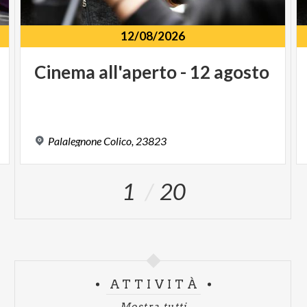
12/08/2026
Cinema
all'aperto
-
12
agosto
Palalegnone
Colico,
23823
1
20
ATTIVITÀ
Mostra tutti