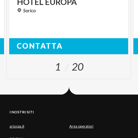
HOTEL
EUROPA
Sorico
CONTATTA
1
20
I NOSTRI SITI
ariaspa.it
Area operatori