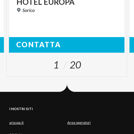
HOTEL
EUROPA
Sorico
CONTATTA
1
20
I NOSTRI SITI
ariaspa.it
Area operatori