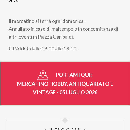
Briciole
2026
di
Il mercatino si terrà ogni domenica.
pane
Annullato in caso di maltempo o in concomitanza di
altri eventi in Piazza Garibaldi.
ORARIO: dalle 09:00 alle 18:00.
PORTAMI QUI:
MERCATINO HOBBY, ANTIQUARIATO E
VINTAGE - 05 LUGLIO 2026