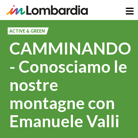
Salta
al
ACTIVE & GREEN
contenuto
CAMMINANDO
principale
- Conosciamo le
nostre
montagne con
Emanuele Valli