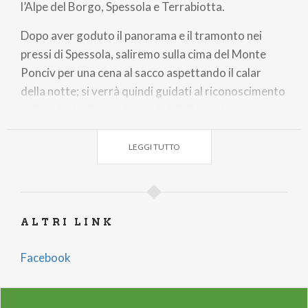
l’Alpe del Borgo, Spessola e Terrabiotta.
Dopo aver goduto il panorama e il tramonto nei
pressi di Spessola, saliremo sulla cima del Monte
Ponciv per una cena al sacco aspettando il calar
della notte; si verrà quindi guidati al riconoscimento
delle principali costellazioni visibili tramite
puntatore laser.
LEGGI TUTTO
Rientro in notturna con le torce.
ALTRI LINK
Facebook