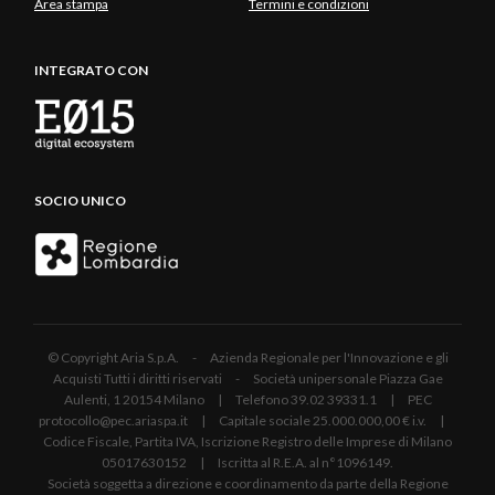
Area stampa
Termini e condizioni
INTEGRATO CON
SOCIO UNICO
© Copyright Aria S.p.A. - Azienda Regionale per l'Innovazione e gli
Acquisti Tutti i diritti riservati - Società unipersonale Piazza Gae
Aulenti, 1 20154 Milano | Telefono 39.02 39331.1 | PEC
protocollo@pec.ariaspa.it | Capitale sociale 25.000.000,00 € i.v. |
Codice Fiscale, Partita IVA, Iscrizione Registro delle Imprese di Milano
05017630152 | Iscritta al R.E.A. al n°1096149.
Società soggetta a direzione e coordinamento da parte della Regione