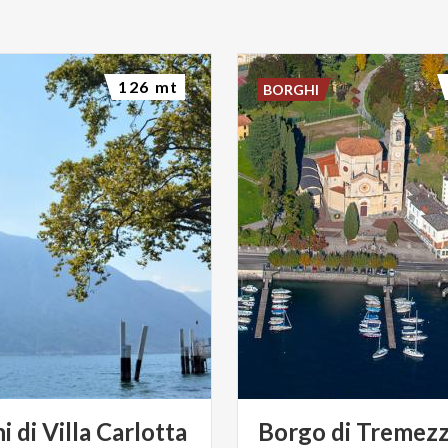
126 mt
BORGHI
ni
di
Villa
Carlotta
Borgo
di
Tremez