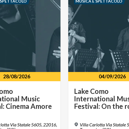
 SPETTACOLO
MUSICA E SPETTACOLO
28/08/2026
04/09/2026
Como
Lake Como
ational Music
International Mu
al: Cinema Amore
Festival: On the 
rlotta Via Statale 5605, 22016,
Villa Carlotta Via Statale