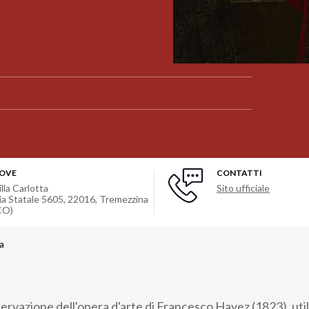
OVE
CONTATTI
illa Carlotta
Sito ufficiale
ia Statale 5605, 22016, Tremezzina
CO)
a
servazione dell'opera d'arte di Francesco Hayez (1823), uti