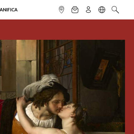
IANIFICA
INFOPOINT
NEWSLETTER
ISCRIVITI
LINGUA
CERCA