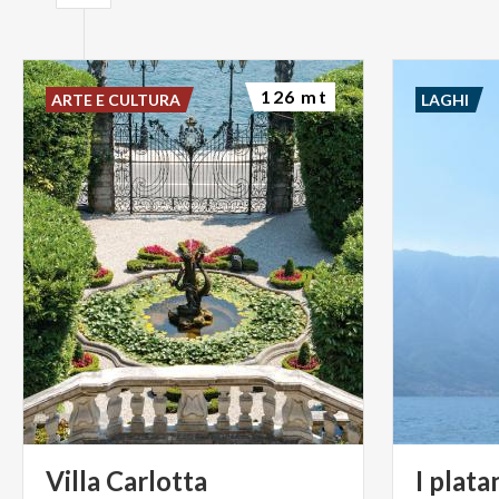
126 mt
ARTE E CULTURA
LAGHI
Villa
Carlotta
I
plata