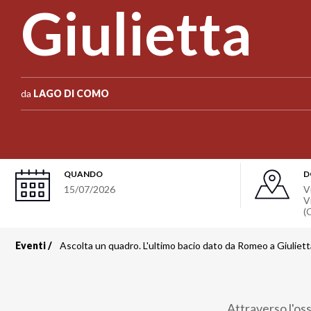
Giulietta
da
LAGO DI COMO
QUANDO
D
15/07/2026
V
V
(
Eventi
Ascolta un quadro. L'ultimo bacio dato da Romeo a Giuliett
Briciole
di
Attraverso l'os