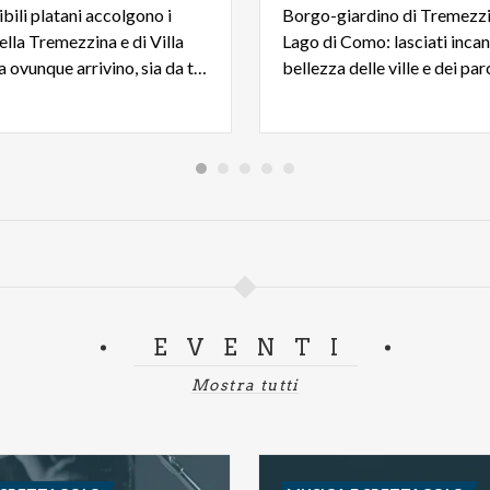
bili platani accolgono i
Borgo-giardino di Tremezzin
della Tremezzina e di Villa
Lago di Como: lasciati incan
Carlotta, da ovunque arrivino, sia da terra sia dall’acqua.
EVENTI
Mostra tutti