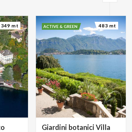
349 mt
483 mt
ACTIVE & GREEN
zo
Giardini botanici Villa