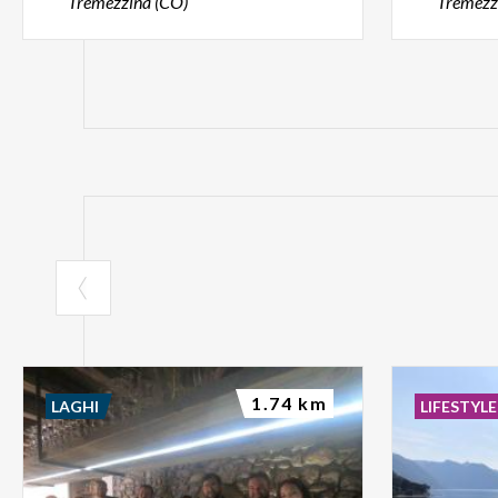
Tremezzina (CO)
Tremezz
1.74 km
LAGHI
LIFESTYLE