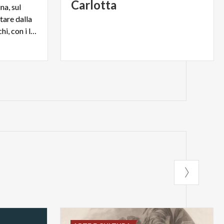
Carlotta
a, sul
tare dalla
bellezza delle ville e dei parchi, con i loro colori e profumi