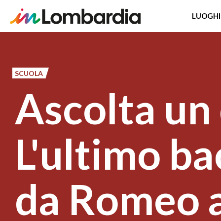
LUOGHI
Salta
al
contenuto
SCUOLA
principale
Ascolta un
L'ultimo ba
da Romeo 