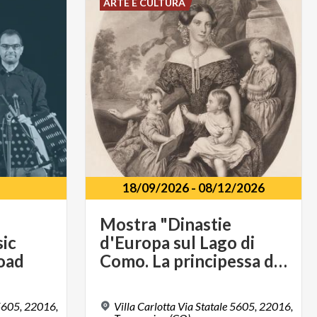
ARTE E CULTURA
18/09/2026
-
08/12/2026
Mostra "Dinastie
sic
d'Europa sul Lago di
road
Como. La principessa d'Olanda e i duchi di Sachsen - Meiningen a Villa Carlotta"
 5605, 22016,
Villa Carlotta Via Statale 5605, 22016,