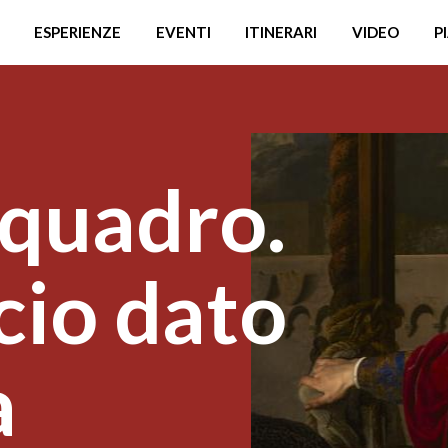
ESPERIENZE
EVENTI
ITINERARI
VIDEO
P
 quadro.
cio dato
a