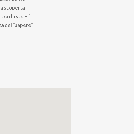
la scoperta
con la voce, il
za del "sapere"