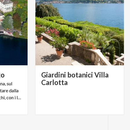
zo
Giardini botanici Villa
Carlotta
a, sul
tare dalla
bellezza delle ville e dei parchi, con i loro colori e profumi