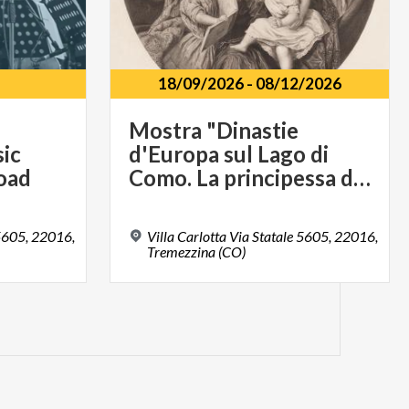
18/09/2026
-
08/12/2026
Mostra "Dinastie
sic
d'Europa sul Lago di
road
Como. La principessa d'Olanda e i duchi di Sachsen - Meiningen a Villa Carlotta"
 5605, 22016,
Villa Carlotta Via Statale 5605, 22016,
Tremezzina (CO)