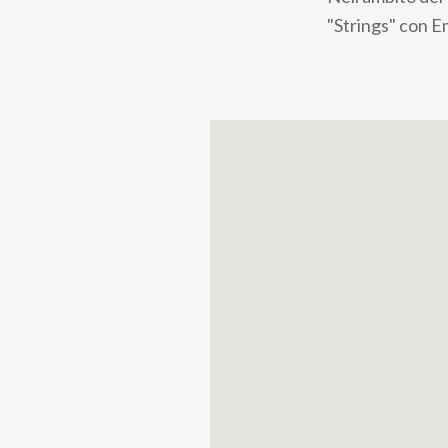
pane
"Strings" con Em