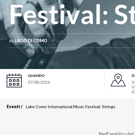
Festival: S
da
LAGO DI COMO
QUANDO
D
07/08/2026
V
V
(
Eventi
Lake Como International Music Festival: Strings
Briciole
di
Nell'ambito del