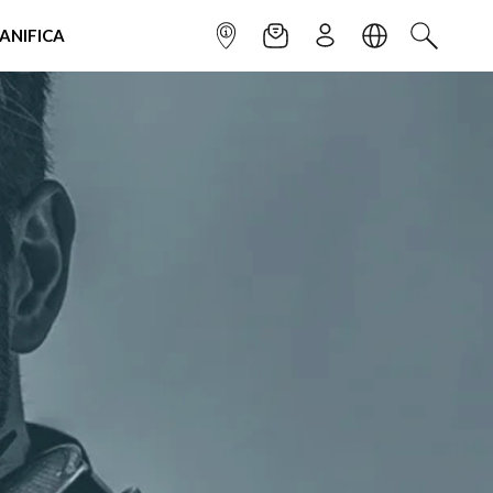
IANIFICA
INFOPOINT
NEWSLETTER
ISCRIVITI
LINGUA
CERCA