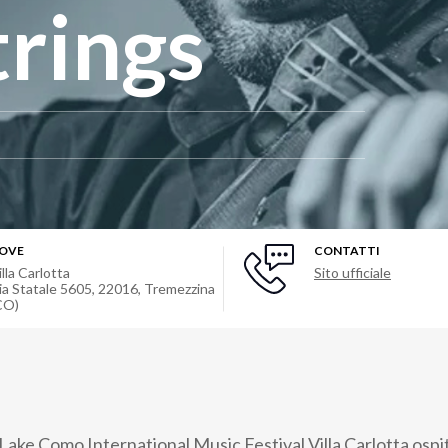
trings
OVE
CONTATTI
illa Carlotta
Sito ufficiale
ia Statale 5605, 22016, Tremezzina
CO)
 Lake Como International Music Festival Villa Carlotta ospit