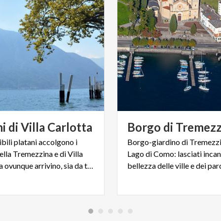
ni
di
Villa
Carlotta
Borgo
di
Tremez
bili platani accolgono i
Borgo-giardino di Tremezzin
della Tremezzina e di Villa
Lago di Como: lasciati incan
Carlotta, da ovunque arrivino, sia da terra sia dall’acqua.