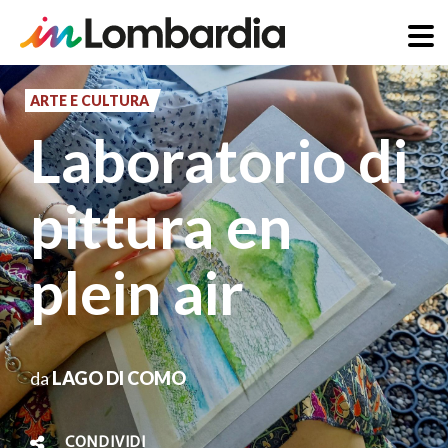
Salta
al
ARTE E CULTURA
contenuto
Laboratorio di
principale
pittura en
plein air
da
LAGO DI COMO
CONDIVIDI