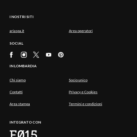
I NOSTRI SITI
ariaspa.it
Area operatori
SOCIAL
IN LOMBARDIA
Chi siamo
Socio unico
Contatti
Privacy e Cookies
Area stampa
Termini e condizioni
INTEGRATO CON