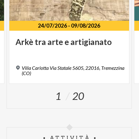
24/07/2026
-
09/08/2026
Arkè
tra
arte
e
artigianato
Villa Carlotta Via Statale 5605, 22016, Tremezzina
(CO)
1
20
ATTIVITÀ