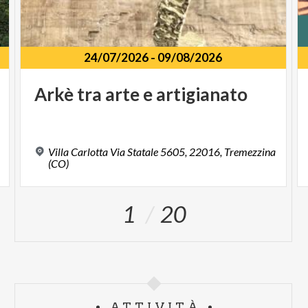
24/07/2026
-
09/08/2026
Arkè
tra
arte
e
artigianato
Villa Carlotta Via Statale 5605, 22016, Tremezzina
(CO)
1
20
ATTIVITÀ