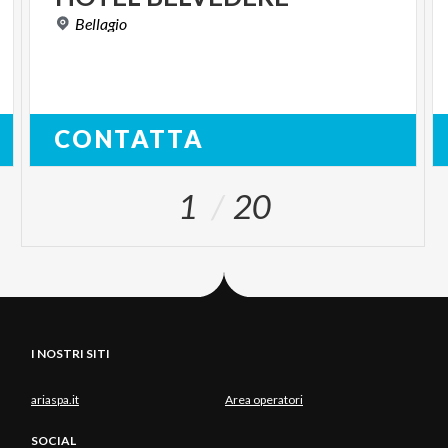
Bellagio
CONTATTA
1
20
I NOSTRI SITI
ariaspa.it
Area operatori
SOCIAL