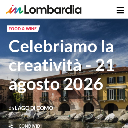
Salta
al
FOOD & WINE
contenuto
Celebriamo la
principale
creatività - 21
agosto 2026
da
LAGO DI COMO
CONDIVIDI