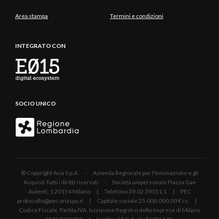
Area stampa
Termini e condizioni
INTEGRATO CON
SOCIO UNICO
© Copyright Aria S.p.A. - Azienda Regionale per l'Innovazione e gli
Acquisti Tutti i diritti riservati - Società unipersonale Piazza Gae
Aulenti, 1 20154 Milano | Telefono 39.02 39331.1 | PEC
protocollo@pec.ariaspa.it | Capitale sociale 25.000.000,00 € i.v. |
Codice Fiscale, Partita IVA, Iscrizione Registro delle Imprese di Milano