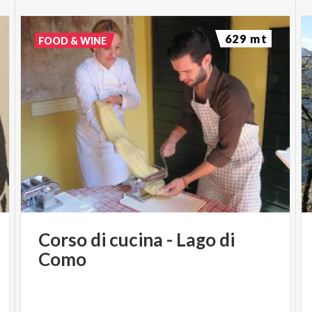
629 mt
FOOD & WINE
Corso
di
cucina
-
Lago
di
Como